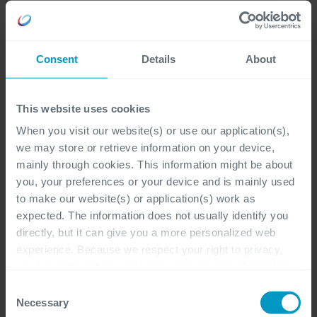
Cloud Platform
Data Center
Consent
Details
About
Security
Enterprise Mobility Management
This website uses cookies
Security
When you visit our website(s) or use our application(s),
we may store or retrieve information on your device,
Data & AI
mainly through cookies. This information might be about
you, your preferences or your device and is mainly used
App Integration
to make our website(s) or application(s) work as
Data Analytics
expected. The information does not usually identify you
DevOps
directly, but it can give you a more personalized web
experience. Because we respect your right to privacy,
Modern Work
you have the option not to allow some types of cookies.
Check out the different cookie categories Cegeka has
Consent
Cloud Productivity
identified to find out more and to change your settings. If
Necessary
Selection
Collaboration