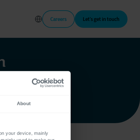
Careers
Let’s get in touch
n
 les
nôtres
,
pour
ateurs
.
About
 on your device, mainly
s mainly used to make our