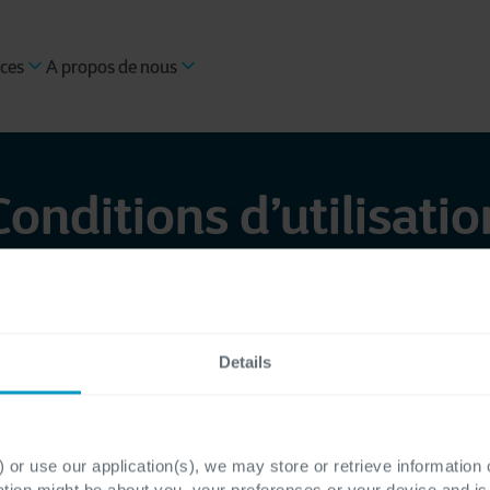
ces
A propos de nous
Conditions d’utilisatio
ns
d'
u
tilisation
»
sont
là
pour
protéger
vos
droits et
er
une
expérience
sûre
et
agréable
à
tous
les
utilis
Details
 or use our application(s), we may store or retrieve information
ation might be about you, your preferences or your device and i