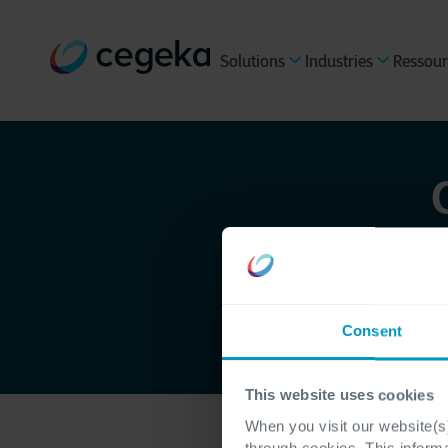
Solutions
Industries
Ressour
Nos «
C
onditio
assur
Consent
This website uses cookies
When you visit our website(s)
through cookies. This inform