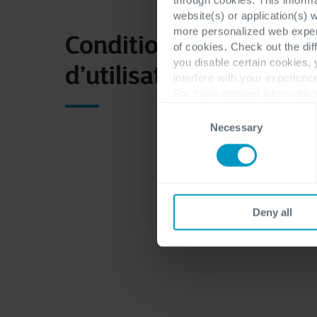
website(s) or application(s) 
more personalized web experi
Conditions
of cookies. Check out the dif
you disable certain cookies,
d’utilisation
interfere with your experienc
For more detailed information
Consent
Necessary
Selection
Deny all