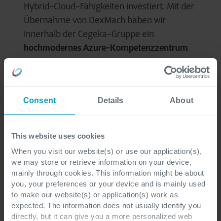
Hybrid-Cloud-Fähigkeiten investiert. Mit der
Übernahme von DexMach haben wir
innerhalb der Cegeka-Gruppe ein
hochmodernes Azure-Kompetenzzentrum
aufgebaut. Dies stärkt unsere Hybrid-Cloud-
Strategie, indem wir die Fähigkeiten von
großen Cloudlösungen wie Microsoft Azure
Consent
Details
About
mit den Stärken unserer eigenen,
souveränen Cegeka-Rechenzentren
Stijn Bijnens, CEO bei
kombinieren“, sagt
This website uses cookies
Cegeka
.
When you visit our website(s) or use our application(s),
we may store or retrieve information on your device,
mainly through cookies. This information might be about
5G und Artificial Intelligence
you, your preferences or your device and is mainly used
sind heute fixer Teil unseres
to make our website(s) or application(s) work as
expected. The information does not usually identify you
Lebens
directly, but it can give you a more personalized web