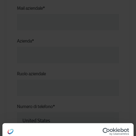
Mail aziendale
*
Azienda
*
Ruolo aziendale
Numero di telefono
*