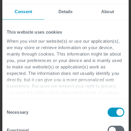
Consent
Details
About
Come ci hai conosciuto?
This website uses cookies
When you visit our website(s) or use our application(s),
(ricerca web, social, passaparola, referenze...)
we may store or retrieve information on your device,
mainly through cookies. This information might be about
you, your preferences or your device and is mainly used
Ho letto l'
Informativa sulla privacy
e sono
to make our website(s) or application(s) work as
consapevole che per riscontrare la mia
expected. The information does not usually identify you
directly, but it can give you a more personalized web
richiesta Cegeka tratterà i miei dati con le
experience. Because we respect your right to privacy,
modalità di cui all'informativa stessa.
you have the option not to allow some types of cookies.
Cegeka inoltre potrà inviare comunicazioni
Check out the different cookie categories Cegeka has
identified to find out more and to change your settings. If
Consent
commerciali correlate all'oggetto della mia
you disable certain cookies, you should be aware that
Necessary
Selection
richiesta salvo opposizione che potrà
certain website or application elements may be impacted
essere espressa cliccando sull'apposito link
and interfere with your experience of the website and the
Functional
services we are able to offer.