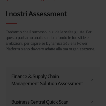
I nostri Assessment
Crediamo che il successo inizi dalle scelte giuste. Per
questo partiamo analizzando a fondo le tue sfide e
ambizioni, per capire se Dynamics 365 e la Power
Platform siano davvero adatte alla tua organizzazione.
Finance & Supply Chain
Management Solution Assessment
Pronto a passare a Dynamics 365? La nostra
ERP Solution Assessment personalizzata ti
guida in ogni fase del percorso. Analizziamo le
Business Central Quick Scan