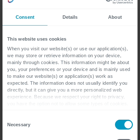
consulenti guidano il tuo gruppo verso
l’adattamento ai nuovi processi, fornendo utili
Consent
Details
About
consigli e training on the job.
This website uses cookies
Contattaci
When you visit our website(s) or use our application(s),
we may store or retrieve information on your device,
Vuoi vedere cosa possiamo
mainly through cookies. This information might be about
fare per il tuo business?
you, your preferences or your device and is mainly used
to make our website(s) or application(s) work as
expected. The information does not usually identify you
directly, but it can give you a more personalized web
experience. Because we respect your right to privacy,
Contattaci e i nostri esperti ti aiuteranno.
you have the option not to allow some types of cookies.
Check out the different cookie categories Cegeka has
identified to find out more and to change your settings. If
Consent
you disable certain cookies, you should be aware that
Necessary
Selection
certain website or application elements may be impacted
and interfere with your experience of the website and the