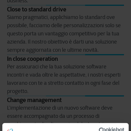
business.
Close to standard drive
Siamo pragmatici, applichiamo lo standard ove
possibile, facciamo delle personalizzazioni solo se
questo porta un vantaggio competitivo per la tua
azienda. Il nostro obiettivo è darti una soluzione
sempre aggiornata con le ultime novità.
In close cooperation
Per assicuraci che la tua soluzione software
incontri e vada oltre le aspettative, i nostri esperti
lavorano con te a stretto contatto in ogni fase del
progetto.
Change management
L’implementazione di un nuovo software deve
essere accompagnato da un processo di
cambiamento di cultura aziendale. I nostri