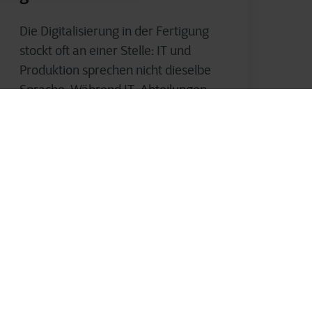
Die Digitalisierung in der Fertigung
stockt oft an einer Stelle: IT und
Produktion sprechen nicht dieselbe
Sprache. Während IT-Abteilungen
mit komplexen...
Andreas Schmögl