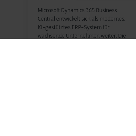
Microsoft Dynamics 365 Business
Central entwickelt sich als modernes,
KI-gestütztes ERP-System für
wachsende Unternehmen weiter. Die
Release Wave 2 für 2025...
Andreas Schmögl