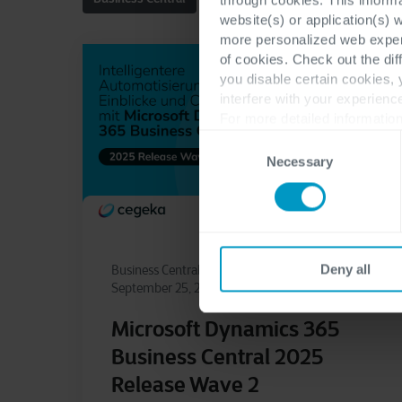
website(s) or application(s) 
more personalized web experi
of cookies. Check out the dif
you disable certain cookies,
interfere with your experienc
For more detailed information
Consent
Necessary
Selection
Deny all
Business Central
Microsoft Dynamics 365
September 25, 2025
Microsoft Dynamics 365
Business Central 2025
Release Wave 2