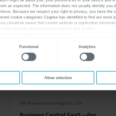
work as expected. The information does not usually identify you di
ence. Because we respect your right to privacy, you have the o
ferent cookie categories Cegeka has identified to find out more a
 you should be aware that certain website or application elemen
e of the website and the services we are able to offer.
, please visit
here
our cookie statement.
Functional
Analytics
Allow selection
ERP
Business Central
August 20, 2025
Business Central SaaS - das