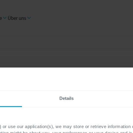
e
Über uns
Details
 or use our application(s), we may store or retrieve information
Finance & Operations
Business Applications
ation might be about you, your preferences or your device and i