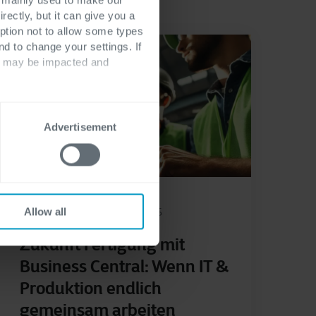
rectly, but it can give you a
ption not to allow some types
nd to change your settings. If
ts may be impacted and
Advertisement
Allow all
ERP
Dynamics 365
Juli 27, 2025
Zukunft Fertigung mit
Business Central: Wenn IT &
Produktion endlich
gemeinsam arbeiten