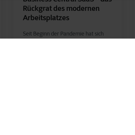
Rückgrat des modernen
Arbeitsplatzes
Seit Beginn der Pandemie hat sich
unsere Arbeitsweise drastisch
verändert. Hybride und sogar
vollständig remote Arbeit sind zur
Norm geworden, und Mitarbeiter...
Andreas Schmögl