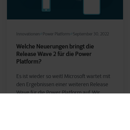
Innovationen
Power Platform
September 30, 2022
Welche Neuerungen bringt die
Release Wave 2 für die Power
Platform?
Es ist wieder so weit! Microsoft wartet mit
den Ergebnissen einer weiteren Release
Wave für die Power Platform auf. Wir
haben die wichtigsten Updates des...
Jasper Callens