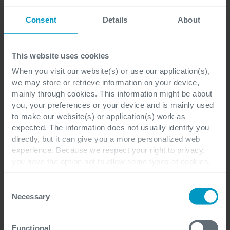
Welche Neuerungen bringt die
Release Wave 1 für Dynamics 365
Consent
Details
About
Business Central?
This website uses cookies
Ab April 2023 wird die Release Wave 1 für
When you visit our website(s) or use our application(s),
Microsoft Dynamics 365 Business Central
we may store or retrieve information on your device,
viele Erweiterungen zur führenden ERP-
mainly through cookies. This information might be about
Plattform für kleine und mittlere...
you, your preferences or your device and is mainly used
to make our website(s) or application(s) work as
expected. The information does not usually identify you
directly, but it can give you a more personalized web
Patrick Slond
experience. Because we respect your right to privacy,
you have the option not to allow some types of cookies.
Check out the different cookie categories Cegeka has
identified to find out more and to change your settings. If
Consent
you disable certain cookies, you should be aware that
Necessary
Selection
certain website or application elements may be impacted
and interfere with your experience of the website and the
Functional
services we are able to offer.