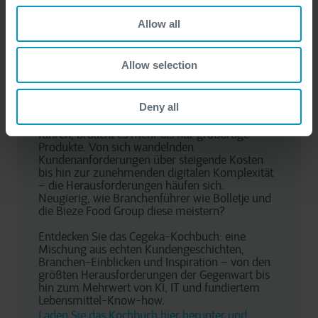
sind.
Allow all
Allow selection
Was ist Ihr Erfolgsrezept in der 
Lebensmittelbranche?
Deny all
Um heute ein Lebensmittelunternehmen zu 
führen, braucht es mehr als nur großartige 
Produkte. Von sich wandelnden 
Kundenanforderungen über steigende Kosten 
bis hin zur zunehmenden digitalen Komplexität 
– die Herausforderungen häufen sich. 
Neugierig, wie Branchenführer wie Bolletje und 
die Bieze Food Group diese meistern?
Entdecken Sie das Cegeka-Kochbuch: eine 
Mischung aus echten Kundengeschichten, 
Branchen-Einblicken und Inspiration – von den 
größten Herausforderungen der Gegenwart bis 
hin zum Mehrwert von KI, IT und fundiertem 
Lebensmittel-Know-how. 
Laden Sie das Kochbuch hier herunter und 