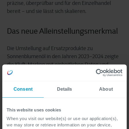
präzise, überprüfbar und für den Einzelhandel
bereit – und sie lässt sich skalieren.
Das neue Alleinstellungsmerkmal
Die Umstellung auf Ersatzprodukte zu
Sonnenblumenöl in den Jahren 2023–2024 zeigte
die Kluft: Marken mit einheitlichen Daten und
automatisierten Arbeitsabläufen aktualisierten
ihre Angaben kanalübergreifend innerhalb
weniger Stunden; andere brauchten Wochen dafür
Consent
Details
About
und verloren dadurch an Glaubwürdigkeit,
Regalfläche und Vertrauen. Im Jahr 2026 sind
This website uses cookies
weitere solche Tests wahrscheinlich. Dieselben
When you visit our website(s) or use our application(s),
Grundlagen, die für Transparenz sorgen,
we may store or retrieve information on your device,