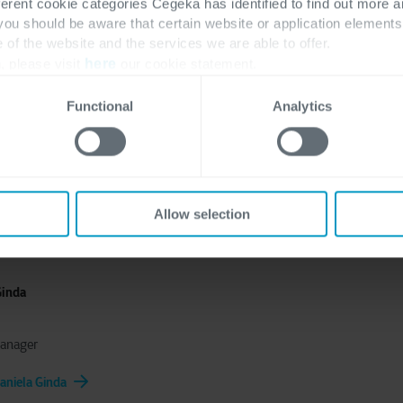
ferent cookie categories Cegeka has identified to find out more a
 Gespräch Vanessa! 😊
 you should be aware that certain website or application elemen
e of the website and the services we are able to offer.
, please visit
here
our cookie statement.
Functional
Analytics
n Teil unseres familiären und motivierten Teams werden? 
Allow selection
Ginda
anager
aniela Ginda