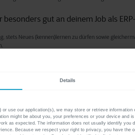
ir besonders gut an deinem Job als ER
tig, stets Neues (kennen)lernen zu dürfen sowie gleicher
n.
keiten oder Persönlichkeitsmerkmale s
n mitbringen?
Details
 wichtigsten Eigenschaften von ERP-Berater:innen verkö
er Teamplayer mit Qualitätsbewusstsein und Lernbereitsc
 or use our application(s), we may store or retrieve information
ation might be about you, your preferences or your device and i
work as expected. The information does not usually identify you di
ence. Because we respect your right to privacy, you have the o