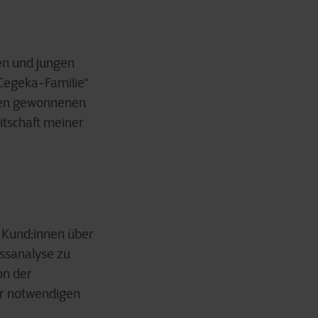
nen und jungen
Cegeka-Familie“
 den gewonnenen
itschaft meiner
 Kund:innen über
essanalyse zu
on der
er notwendigen