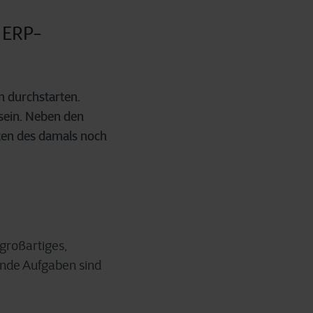
r ERP-
n durchstarten.
 sein. Neben den
ten des damals noch
 großartiges,
rnde Aufgaben sind