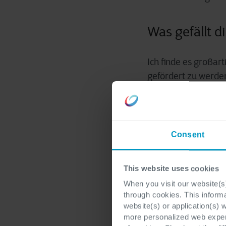
Was gefällt d
Ich finde es großar
gefördert zu werde
Welche Fähig
Berater:inne
Consent
Die in meinen Augen
This website uses cookies
verantwortungsvoll
When you visit our website(s)
through cookies. This inform
website(s) or application(s) 
more personalized web experi