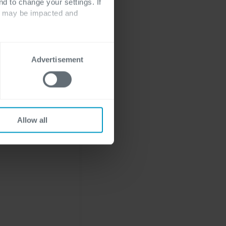
nd to change your settings. If
ts may be impacted and
Advertisement
Ich freue mich auf
Allow all