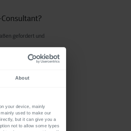
P-Consultant?
maßen gefordert und
ollten ERP-
About
rpert ein
haft.
 on your device, mainly
s mainly used to make our
rectly, but it can give you a
ption not to allow some types