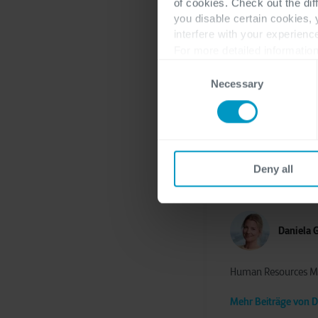
of cookies. Check out the dif
Vielen Dank für das
you disable certain cookies,
interfere with your experienc
For more detailed information
Consent
Necessary
Selection
Möchtest du auch ei
eure
Bewerbung!
Deny all
Daniela 
Human Resources M
Mehr Beiträge von D