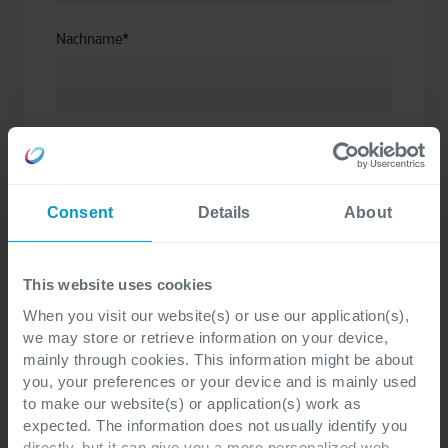
Nachname
*
Position
*
Consent
Details
About
Geschäftliche E-Mail
*
This website uses cookies
When you visit our website(s) or use our application(s),
we may store or retrieve information on your device,
mainly through cookies. This information might be about
Bitte beachten Sie, mit Ausfüllen des Formulars
you, your preferences or your device and is mainly used
verarbeitet Cegeka Ihre Daten gemäß unserer
to make our website(s) or application(s) work as
expected. The information does not usually identify you
Datenschutzerklärung.
directly, but it can give you a more personalized web