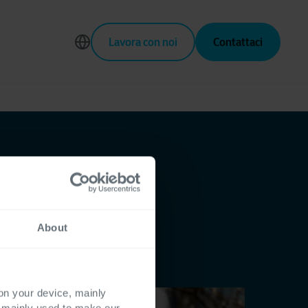
Lavora con noi
Contattaci
About
 on your device, mainly
s mainly used to make our