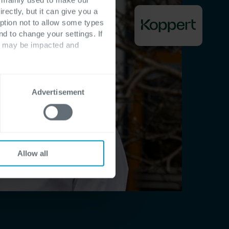
rectly, but it can give you a
ption not to allow some types
nd to change your settings. If
ts may be impacted and
Advertisement
Allow all