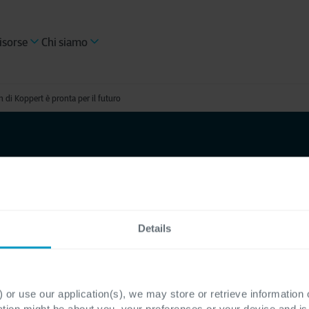
isorse
Chi siamo
 di Koppert è pronta per il futuro
sicura
in di
Details
per il
 or use our application(s), we may store or retrieve information
ation might be about you, your preferences or your device and i