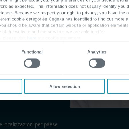
work as expected. The information does not usually identify you di
ence. Because we respect your right to privacy, you have the o
ferent cookie categories Cegeka has identified to find out more a
 you should be aware that certain website or application elemen
e of the website and the services we are able to offer.
, please visit
here
our cookie statement.
ci di favorire la crescita
Functional
Analytics
olidato fra i diversi siti
i
Allow selection
e localizzazioni per paese