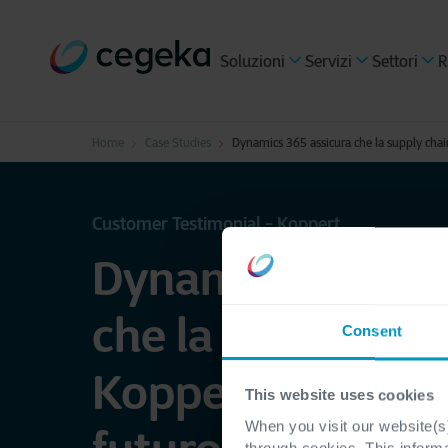
Soluzioni
Servizi
Settori
R
Home
Case Studies
Dynamics 365 assicura che la supply chain
Customer Testimonial - Koppert
Dynamics 365 as
che la supply cha
Consent
Koppert è pronta 
This website uses cookies
When you visit our website(s)
through cookies. This inform