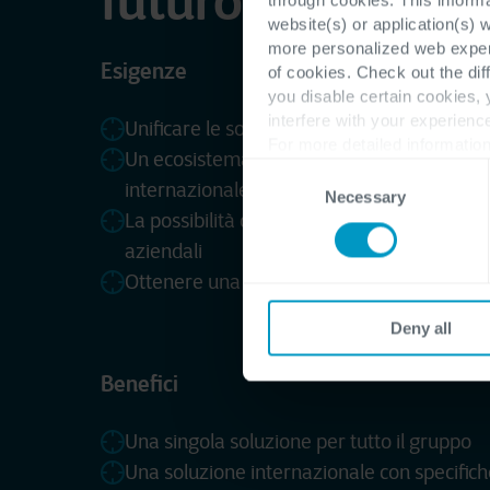
futuro
website(s) or application(s) 
more personalized web experi
Esigenze
of cookies. Check out the dif
you disable certain cookies,
interfere with your experienc
Unificare le soluzioni e le informazioni
For more detailed information
Un ecosistema di applicazioni integrate capa
Consent
internazionale
Necessary
Selection
La possibilità di estrarre agevolmente il cons
aziendali
Ottenere una visione sul cliente a 360 grad
Deny all
Benefici
Una singola soluzione per tutto il gruppo
Una soluzione internazionale con specifich