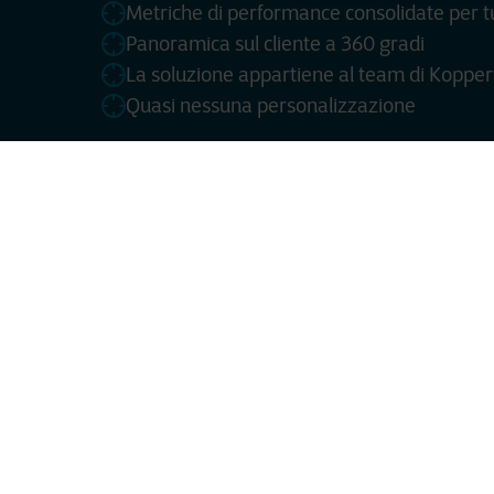
Metriche di performance consolidate per tutt
Panoramica sul cliente a 360 gradi
La soluzione appartiene al team di Kopper
Quasi nessuna personalizzazione
"Da un punto di vista de
La tecnologi
Koppert Bio