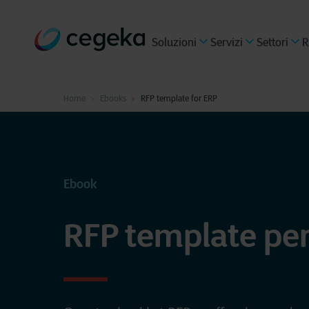
Soluzioni
Servizi
Settori
R
Home
Ebooks
RFP template for ERP
Ebook
RFP template pe