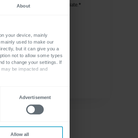
ink in calce alle comunicazioni inviate.
*
About
 on your device, mainly
s mainly used to make our
rectly, but it can give you a
ption not to allow some types
nd to change your settings. If
ts may be impacted and
Advertisement
Allow all