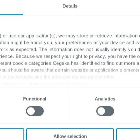
sull'apposito l
Details
 or use our application(s), we may store or retrieve information
ation might be about you, your preferences or your device and i
work as expected. The information does not usually identify you di
ence. Because we respect your right to privacy, you have the o
ferent cookie categories Cegeka has identified to find out more a
 you should be aware that certain website or application elemen
e of the website and the services we are able to offer.
, please visit
here
our cookie statement.
Functional
Analytics
Checklist preview
Allow selection