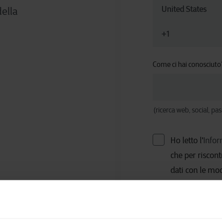
della
Come ci hai conosciuto
(ricerca web, social, pas
Ho letto l'
Infor
che per riscont
dati con le mod
inoltre potrà 
correlate all'o
opposizione ch