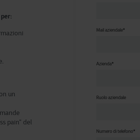
 per:
Mail aziendale
*
ormazioni
e.
Azienda
*
con un
Ruolo aziendale
domande
ss pain” del
Numero di telefono
*