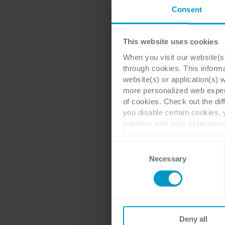
Consent
This website uses cookies
When you visit our website(s)
through cookies. This inform
website(s) or application(s) 
more personalized web experi
of cookies. Check out the dif
you disable certain cookies,
interfere with your experienc
For more detailed information
Consent
Necessary
Selection
Deny all