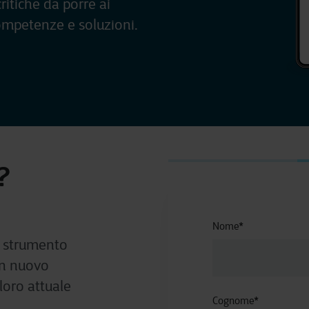
itiche da porre ai
 competenze e soluzioni.
?
Nome
*
o strumento
un nuovo
loro attuale
Cognome
*