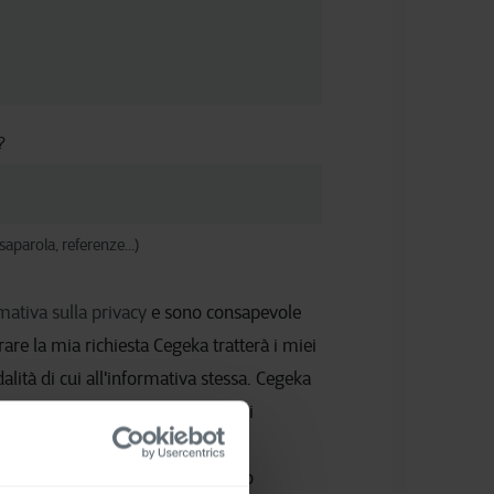
?
saparola, referenze...)
mativa sulla privacy
e sono consapevole
rare la mia richiesta Cegeka tratterà i miei
alità di cui all'informativa stessa. Cegeka
inviare comunicazioni commerciali
ggetto della mia richiesta salvo
e potrà essere espressa cliccando