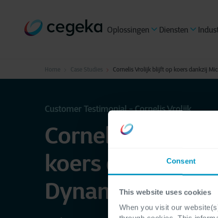
Oplossingen
Diensten
Indus
Home
Case Studies
Cornelis Vrolijk blijft op koers dankzij M
Customer Testimonial - Cornelis Vrolijk
Cornelis Vrolijk bl
koers dankzij Mi
Consent
Dynamics 365
This website uses cookies
When you visit our website(s)
through cookies. This inform