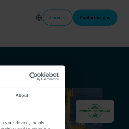
Careers
Contacteer ons
About
 on your device, mainly
s mainly used to make our