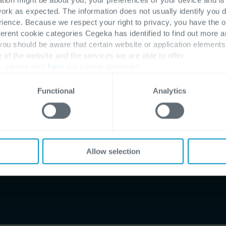
work as expected. The information does not usually identify you di
ence. Because we respect your right to privacy, you have the o
-oplossingen
ferent cookie categories Cegeka has identified to find out more a
 you should be aware that certain website or application elemen
e of the website and the services we are able to offer.
rziening nodig
, please visit
here
our cookie statement.
Functional
Analytics
Allow selection