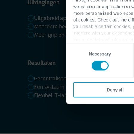
Uitdagingen
website(s) or application(s) 
more personalized web experi
Uitgebreid applicatielandschap met 6 ERP
of cookies. Check out the dif
Meerdere bedrijven
you disable certain cookies,
interfere with your experienc
Meer grip en controle op de informatievoo
For more detailed information
Consent
Necessary
Selection
Resultaten
Gecentraliseerd inzicht
Een systeem met één waarheid
Deny all
Flexibel IT-landschap