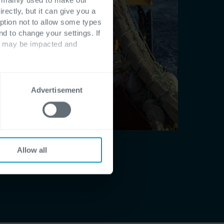
rectly, but it can give you a
ption not to allow some types
nd to change your settings. If
ts may be impacted and
Advertisement
Allow all