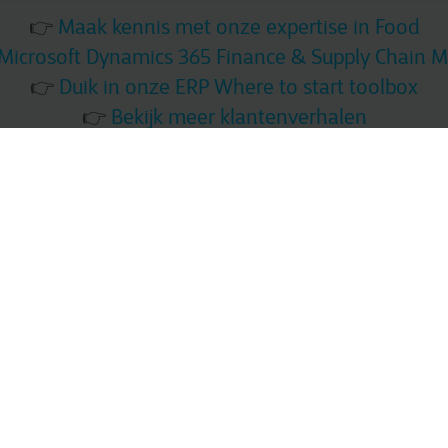
👉
Maak kennis met onze expertise in Food
Microsoft Dynamics 365 Finance & Supply Chain
👉
Duik in onze ERP Where to start toolbox
👉
Bekijk meer klantenverhalen
t naar één systeem met één waarheid voor de hele groep. Dat heb
kaar. De komende tijd zullen we de rest er ook aan toevoegen en d
"
 kweekt, verwerkt en handelt in vis, visproducten en garnalen. Het
nde visserijschepen en circa 2.000 medewerkers zijn actief in Euro
d. Na een aantal overnames kende het bedrijf meerdere ERP-sys
 Manager Brigitte Sissingh bracht structuur in de IT, met als rode