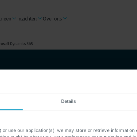
trieën
Inzichten
Over ons
icrosoft Dynamics 365
ijft op
crosoft
Details
 or use our application(s), we may store or retrieve information
ation might be about you, your preferences or your device and i