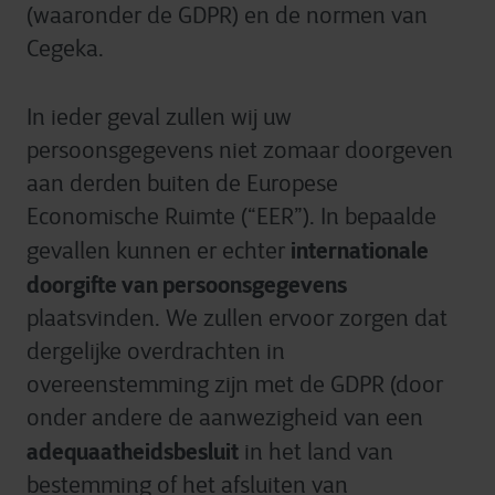
Wat is de bewaartermijn?
(waaronder de GDPR) en de normen van
persoonsgegevens ontvangen?
Tijdens het gebruik van onze
Cegeka.
ICT dienstverleners
softwareapplicaties en gedurende een
redelijke periode nadat uw account inactief
In ieder geval zullen wij uw
is geworden (afhankelijk van de
toepassing)
persoonsgegevens niet zomaar doorgeven
aan derden buiten de Europese
Welke derden mogen uw
persoonsgegevens ontvangen?
Economische Ruimte (“EER”). In bepaalde
ICT dienstverleners
internationale
gevallen kunnen er echter
doorgifte van persoonsgegevens
plaatsvinden. We zullen ervoor zorgen dat
dergelijke overdrachten in
overeenstemming zijn met de GDPR (door
onder andere de aanwezigheid van een
adequaatheidsbesluit
in het land van
bestemming of het afsluiten van