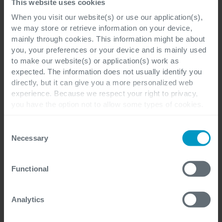
This website uses cookies
Voor specifieke details met betrekking tot de
When you visit our website(s) or use our application(s),
bewaarperiode die van toepassing is op een
we may store or retrieve information on your device,
bepaald doel, zie hierboven onder “Waarom
mainly through cookies. This information might be about
you, your preferences or your device and is mainly used
verwerken wij uw persoonsgegevens?”.
to make our website(s) or application(s) work as
expected. The information does not usually identify you
directly, but it can give you a more personalized web
Zijn uw persoonsgegevens
experience. Because we respect your right to privacy,
veilig bij ons?
you have the option not to allow some types of cookies.
Check out the different cookie categories Cegeka has
identified to find out more and to change your settings. If
Consent
technische en
We hebben een reeks
you disable certain cookies, you should be aware that
Necessary
Selection
certain website or application elements may be impacted
organisatorische maatregelen
and interfere with your experience of the website and the
geïmplementeerd om u te beschermen
Functional
services we are able to offer.
tegen misbruik, verlies, ongeautoriseerde
For more detailed information, please visit
here
our
cookie statement.
toegang en andere ongewenste praktijken
Analytics
bewaken en
met uw persoonsgegevens. We