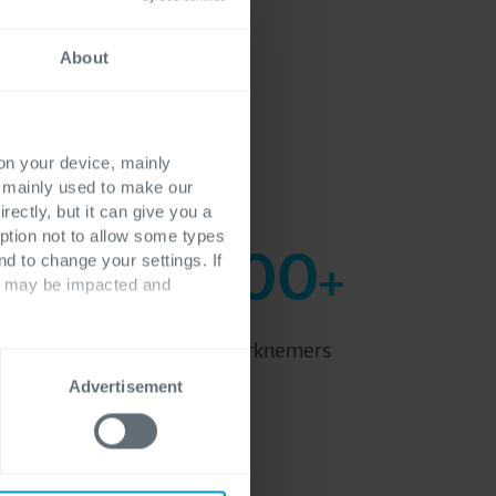
About
 on your device, mainly
s mainly used to make our
rectly, but it can give you a
ption not to allow some types
10,000
nd to change your settings. If
+
ts may be impacted and
Betrokken werknemers
Advertisement