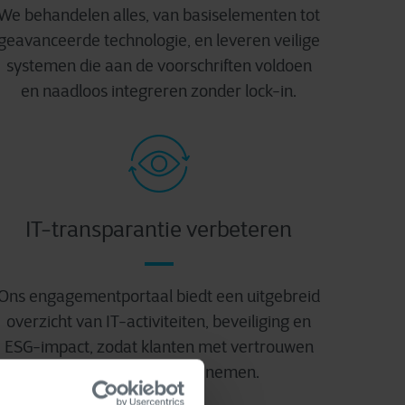
We behandelen alles, van basiselementen tot
geavanceerde technologie, en leveren veilige
systemen die aan de voorschriften voldoen
en naadloos integreren zonder lock-in.
IT-transparantie verbeteren
Ons engagementportaal biedt een uitgebreid
overzicht van IT-activiteiten, beveiliging en
ESG-impact, zodat klanten met vertrouwen
beslissingen kunnen nemen.