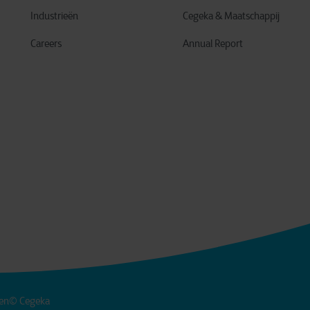
Industrieën
Cegeka & Maatschappij
Careers
Annual Report
en
© Cegeka