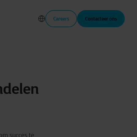
Careers
Contacteer ons
ndelen
om succes te