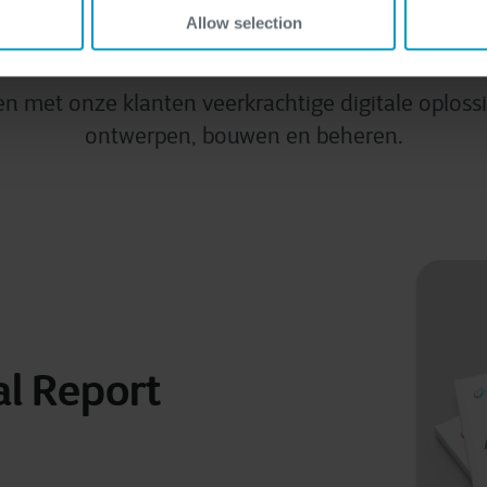
Onze missie
Allow selection
n met onze klanten veerkrachtige digitale oploss
ontwerpen, bouwen en beheren.
l Report