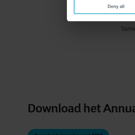
Deny all
Same
Download het Annua