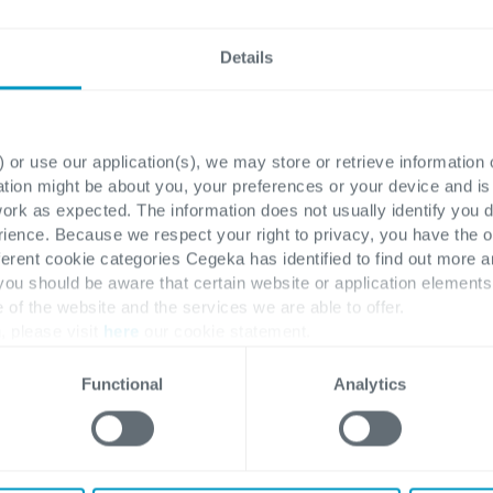
Details
Feiten & cijfers
 or use our application(s), we may store or retrieve information
ation might be about you, your preferences or your device and i
work as expected. The information does not usually identify you di
ence. Because we respect your right to privacy, you have the o
2,500
ferent cookie categories Cegeka has identified to find out more a
+
 you should be aware that certain website or application elemen
e of the website and the services we are able to offer.
, please visit
here
our cookie statement.
Tevreden klanten
Functional
Analytics