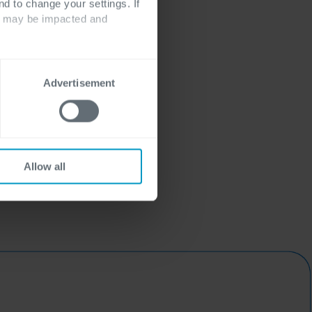
nd to change your settings. If
ts may be impacted and
Advertisement
Allow all