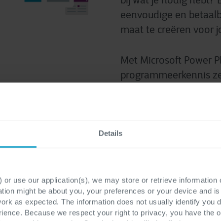
bij wat je nodig hebt?
eenvoudige en betaalb
maat te creëren voor 
Met Microsoft Power P
programmeerkennis zel
heeft. Of je nu zelf a
teams met experts: de
simpele tools tot com
maak je iets dat werkt
Details
Let's connect
Use 
 or use our application(s), we may store or retrieve information
ation might be about you, your preferences or your device and i
work as expected. The information does not usually identify you di
ence. Because we respect your right to privacy, you have the o