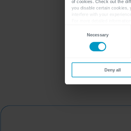
of cookies. Check out the dif
you disable certain cookies,
interfere with your experienc
For more detailed information
Consent
Necessary
Selection
Deny all