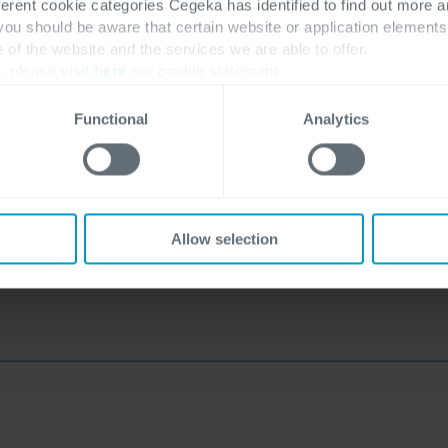
ferent cookie categories Cegeka has identified to find out more a
 you should be aware that certain website or application elemen
e of the website and the services we are able to offer.
, please visit
here
our cookie statement.
Functional
Analytics
Allow selection