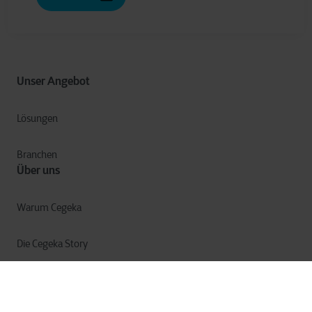
Unser Angebot
Lösungen
Branchen
Über uns
Warum Cegeka
Die Cegeka Story
Cegeka & die Gesellschaft