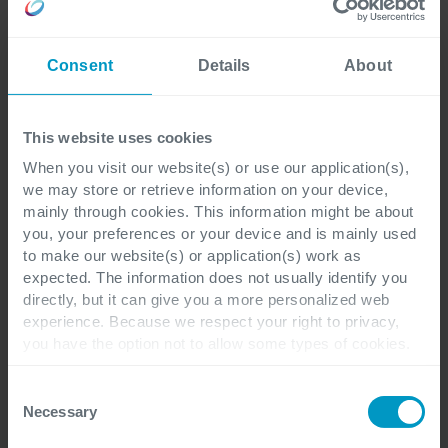
Gesamtprojekt. Auch seitens ADA
wurden ein Projektleiter und mehrere
Keyuser definiert."
Consent
Details
About
Thomas Hankiewicz
This website uses cookies
CIO bei ADA Möbelwerke
When you visit our website(s) or use our application(s),
we may store or retrieve information on your device,
Read their story
mainly through cookies. This information might be about
you, your preferences or your device and is mainly used
to make our website(s) or application(s) work as
expected. The information does not usually identify you
directly, but it can give you a more personalized web
Wie Sie Arbeitsstunden für Ihr
experience. Because we respect your right to privacy,
you have the option not to allow some types of cookies.
ERP-Projekt frei machen
Check out the different cookie categories Cegeka has
identified to find out more and to change your settings. If
Consent
you disable certain cookies, you should be aware that
Necessary
Selection
ERP-Projekte sind arbeitsintensiv, insbesondere,
certain website or application elements may be impacted