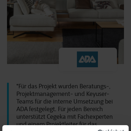
"Für das Projekt wurden Beratungs-,
Projektmanagement- und Keyuser-
Teams für die interne Umsetzung bei
ADA festgelegt. Für jeden Bereich
unterstützt Cegeka mit Fachexperten
und einem Projektleiter für das