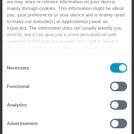
fundamental besser
zu gestalten. Er wird:
we may store or retrieve information on your device,
mainly through cookies. This information might be about
you, your preferences or your device and is mainly used
schneller
to make our website(s) or application(s) work as
präziser
expected. The information does not usually identify you
klarer
directly, but it can give you a more personalized web
skalierbarer
experience. Because we respect your right to privacy,
nachvollziehbarer
you have the option not to allow some types of cookies.
Check out the different cookie categories Cegeka has
identified to find out more and to change your settings. If
Consent
you disable certain cookies, you should be aware that
Necessary
Selection
certain website or application elements may be impacted
Und — vielleicht am wichtigsten — 
and interfere with your experience of the website and the
kundenorientierter
Functional
services we are able to offer.
.
For more detailed information, please visit
here
our
cookie statement.
Analytics
Der Schadensfall ist der
Advertisement