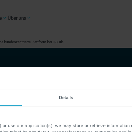
e
Über uns
 kundenzentrierte Plattform bei Q8Oils
ustomer
e
Details
e
 or use our application(s), we may store or retrieve information
ation might be about you, your preferences or your device and i