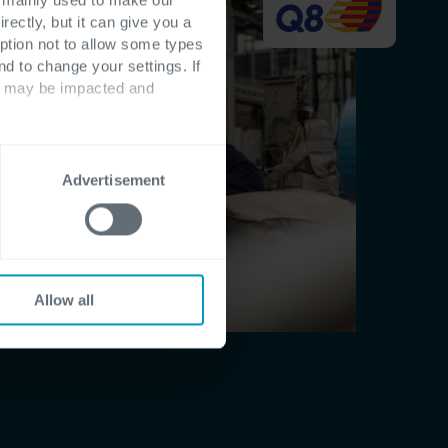
rectly, but it can give you a
ption not to allow some types
nd to change your settings. If
ts may be impacted and
Advertisement
Allow all