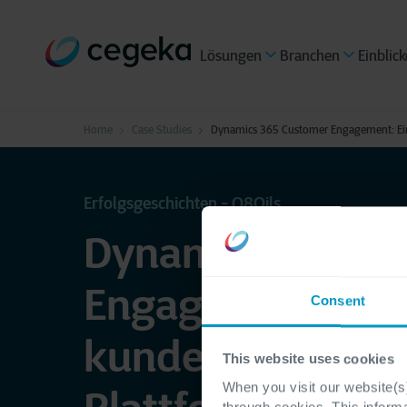
Lösungen
Branchen
Einblick
Home
Case Studies
Dynamics 365 Customer Engagement: Eine
Erfolgsgeschichten - Q8Oils
Dynamics 365 C
Engagement: Ein
Consent
kundenzentriert
This website uses cookies
When you visit our website(s)
through cookies. This inform