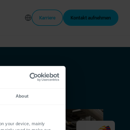
Karriere
Kontakt aufnehmen
About
 on your device, mainly
s mainly used to make our