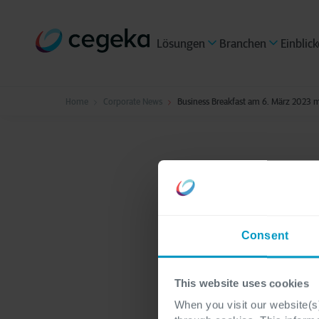
Lösungen
Branchen
Einblick
Home
Corporate News
Business Breakfast am 6. März 2023 m
1 Minute Lesezeit
Busines
Consent
2023 mi
This website uses cookies
unsere
When you visit our website(s)