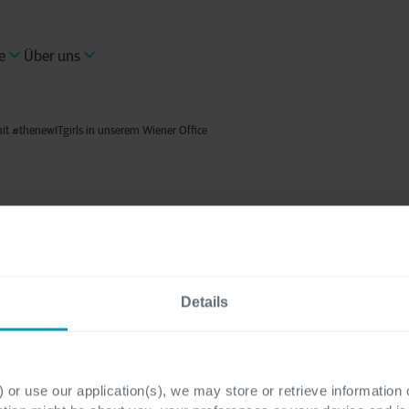
e
Über uns
it #thenewITgirls in unserem Wiener Office
s Breakfast am 6. Mä
Details
t #thenewITgirls in
m Wiener Office
 or use our application(s), we may store or retrieve information