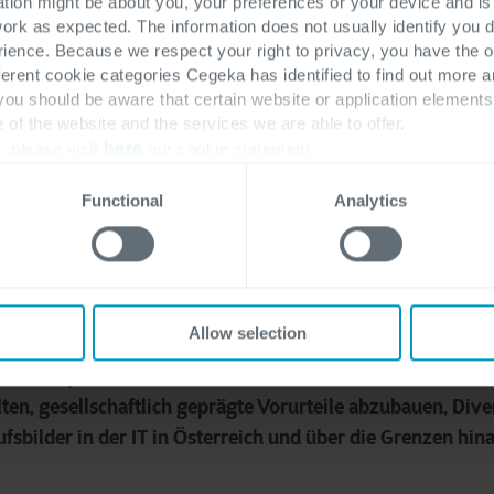
ation might be about you, your preferences or your device and i
work as expected. The information does not usually identify you di
ence. Because we respect your right to privacy, you have the o
ferent cookie categories Cegeka has identified to find out more a
 you should be aware that certain website or application elemen
e of the website and the services we are able to offer.
, please visit
here
our cookie statement.
Functional
Analytics
Allow selection
 ein 2019 gegründeter unabhängiger Verein zur Förderung
anchenexpertinnen arbeitet ehrenamtlich daran, die Branch
lten, gesellschaftlich geprägte Vorurteile abzubauen, Dive
fsbilder in der IT in Österreich und über die Grenzen hina