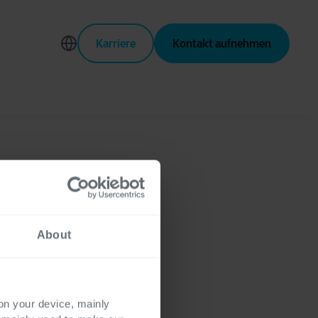
Karriere
Kontakt aufnehmen
rz
About
 on your device, mainly