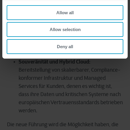
Finanzdienstleistungen und Verteidigung bis
hin zur Fertigungsindustrie und zum
Allow all
öffentlichen Sektor.
Cyber-Resilienz:
Unterstützung von
Allow selection
Unternehmen, um ihre Resilienz in einer
immer komplexeren Bedrohungslandschaft
Deny all
zu stärken.
Souveränität und Hybrid Cloud:
Bereitstellung von skalierbarer, Compliance-
konformer Infrastruktur und Managed
Services für Kunden, denen es wichtig ist,
dass ihre Daten und kritischen Systeme nach
europäischen Vertrauensstandards betrieben
werden.
Die neue Führung wird die Möglichkeit haben, die