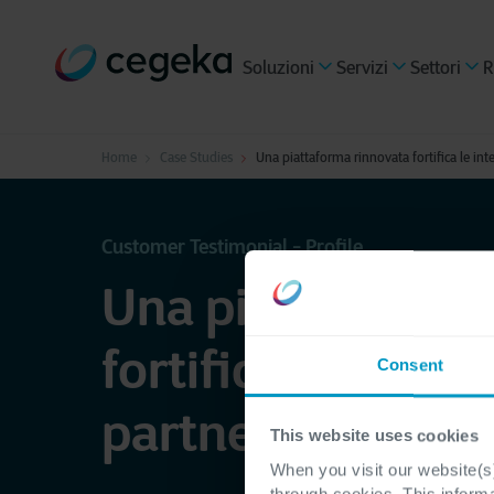
Soluzioni
Servizi
Settori
R
Home
Case Studies
Una piattaforma rinnovata fortifica le int
Customer Testimonial - Profile
Una piattaforma
fortifica le inten
Consent
partnership di Pr
This website uses cookies
When you visit our website(s)
through cookies. This inform