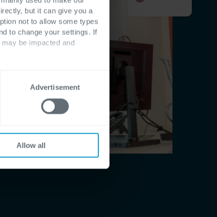
rectly, but it can give you a
ption not to allow some types
nd to change your settings. If
ts may be impacted and
Advertisement
Allow all