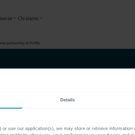
isorse
Chi siamo
ense partnership di Profile
 rinnovata
se
Details
ofile
 or use our application(s), we may store or retrieve information
ation might be about you, your preferences or your device and i