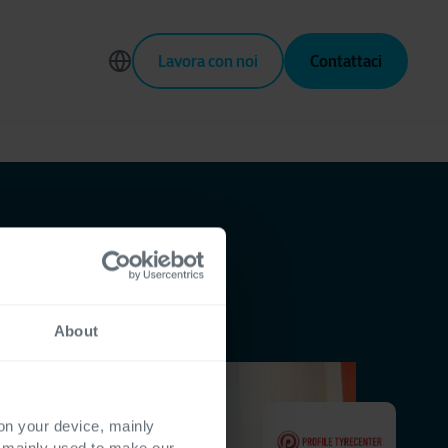
Lavora con noi
Contattaci
About
 on your device, mainly
s mainly used to make our