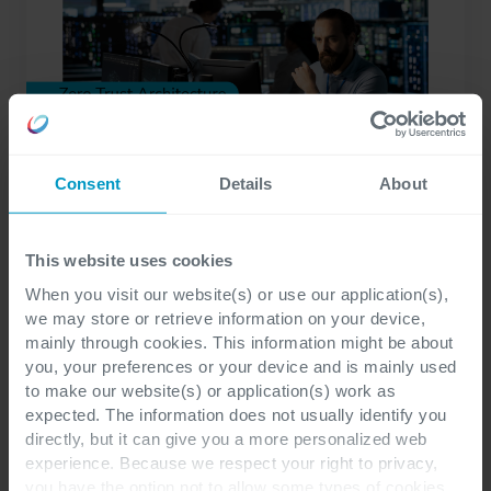
Consent
Details
About
Blog
This website uses cookies
Perché la sicurezza “shift-left”
When you visit our website(s) or use our application(s),
we may store or retrieve information on your device,
accelera la delivery
mainly through cookies. This information might be about
you, your preferences or your device and is mainly used
Integrare la sicurezza fin dalle prime fasi
to make our website(s) or application(s) work as
dello sviluppo aiuta a ridurre i rischi,
expected. The information does not usually identify you
directly, but it can give you a more personalized web
evitare i rifacimenti e velocizzare il time-
experience. Because we respect your right to privacy,
to-market.
you have the option not to allow some types of cookies.