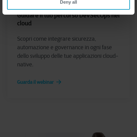
Deny all
Webinar
Guidare il tuo percorso DevSecOps nel
cloud
Scopri come integrare sicurezza,
automazione e governance in ogni fase
dello sviluppo delle tue applicazioni cloud-
native.
Guarda il webinar