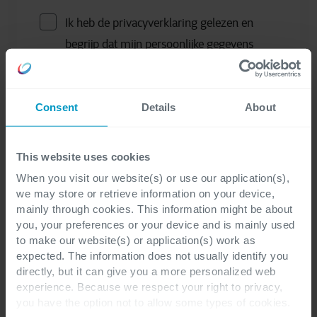
Ik heb de privacyverklaring gelezen en
begrijp dat mijn persoonlijke gegevens
zullen worden verwerkt om toegang te
krijgen tot de gevraagde
Consent
Details
About
informatiematerialen (Ebook, whitepaper,
...) en om vervolg-e-mails te ontvangen
die verband houden met de
This website uses cookies
informatiematerialen.
*
When you visit our website(s) or use our application(s),
we may store or retrieve information on your device,
mainly through cookies. This information might be about
Ik ontvang graag af en toe updates en
you, your preferences or your device and is mainly used
to make our website(s) or application(s) work as
andere marketingcommunicaties met
expected. The information does not usually identify you
betrekking tot alle diensten van Cegeka.
directly, but it can give you a more personalized web
experience. Because we respect your right to privacy,
you have the option not to allow some types of cookies.
Om meer te weten te komen over de