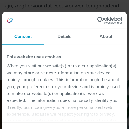
zijn, zorgt ervoor dat veel vrouwen terughoudend
zijn in deze sector. Maar ik denk daar anders over.
Ik geloof dat we door deze mindset veel onbenut
talent missen. Daarnaast verschilt mijn ervaring als
Consent
Details
About
vrouw in de IT niet veel van die van mijn mannelijke
collega's, ik merk bijvoorbeeld geen ongelijke
This website uses cookies
behandeling op."
When you visit our website(s) or use our application(s),
we may store or retrieve information on your device,
mainly through cookies. This information might be about
you, your preferences or your device and is mainly used
to make our website(s) or application(s) work as
expected. The information does not usually identify you
directly, but it can give you a more personalized web
experience. Because we respect your right to privacy,
you have the option not to allow some types of cookies.
Check out the different cookie categories Cegeka has