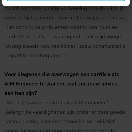
switch omdat ik weinig voldoening haalde uit mijn
werk en het samenwerken met volwassenen miste.
Hier vond ik de problemen waar ik van houd en
ontdekte ik dat veel vaardigheden uit mijn vorige
rol nog steeds van pas komen, zoals communicatie,
empathie en uitleg geven."
Voor diegenen die overwegen een carrière als
AIM Engineer te starten, wat zou jouw advies
aan hen zijn?
"Wil je je carrière starten als AIM engineer?
Belangrijke vaardigheden zijn onder andere goede
communicatie, inzet en enthousiasme. Initiatief
tonen, bijvoorbeeld door verbeteringen voor te