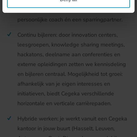
word je begeleid door onze people managers.
Zo heb je een aanspreekpunt, een
persoonlijke coach én een sparringpartner.
Continu bijleren: door innovation centers,
leesgroepen, knowledge sharing meetings,
hackatons, deelname aan conferenties en
externe opleidingen zetten we kennisdeling
en bijleren centraal. Mogelijkheid tot groei:
afhankelijk van je eigen interesses en
initiatieven, biedt Cegeka verschillende
horizontale en verticale carrièrepaden.
Hybride werken: je werkt vanuit een Cegeka
kantoor in jouw buurt (Hasselt, Leuven,