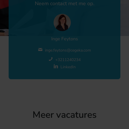
Neem contact met me op.
Inge Feytons
inge.feytons@cegeka.com
+3211240234
LinkedIn
Meer vacatures