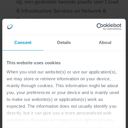
rij), een gedeelde tweede plaats voor Cloud
& Infrastructure Services en Network &
Connectivity.
Wij hanteren een framework met het oog op
Consent
Details
About
eerlijke verloning, waarbij medewerkers
worden verloond op basis van hun functie,
ervaring en prestaties, onafhankelijk van
This website uses cookies
gender of andere niet-werkgerelateerde
When you visit our website(s) or use our application(s),
we may store or retrieve information on your device,
kenmerken.
mainly through cookies. This information might be about
you, your preferences or your device and is mainly used
Een elektrische wagen met laadpas of een
to make our website(s) or application(s) work as
mobiliteitsbudget, maaltijdcheques,
expected. The information does not usually identify you
ecocheques, een interessante groeps- en
directly, but it can give you a more personalized web
experience. Because we respect your right to privacy,
hospitalisatieverzekering, een gsm-
you have the option not to allow some types of cookies.