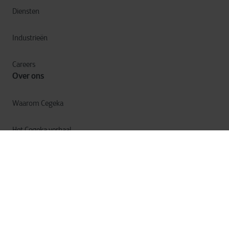
Diensten
Industrieën
Careers
Over ons
Waarom Cegeka
Het Cegeka verhaal
Cegeka & Maatschappij
Annual Report
Privacy