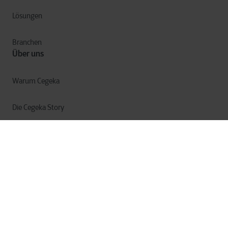
Lösungen
Branchen
Über uns
Warum Cegeka
Die Cegeka Story
Cegeka & die Gesellschaft
Geschäftsbericht
Impressum
Datenschutz
Cookie Statement