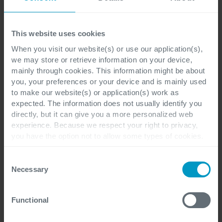
validieren, Unstimmigkeiten zu erkennen, bevor
sie eskalieren, und betroffene Chargen
This website uses cookies
offenzulegen, sobald eine Qualitätsabweichung
When you visit our website(s) or use our application(s),
auftritt. Außendienstteams erhalten während
we may store or retrieve information on your device,
Gesprächen mit Einzelhändlern sofortigen Zugriff
mainly through cookies. This information might be about
auf genaue Produkthistorien. Planer können
you, your preferences or your device and is mainly used
to make our website(s) or application(s) work as
vorgelagerte Risiken in Prognosen berücksichtigt
expected. The information does not usually identify you
sehen. Nachhaltigkeitsteams können echte,
directly, but it can give you a more personalized web
überprüfbare Daten abrufen, anstatt
experience. Because we respect your right to privacy,
you have the option not to allow some types of cookies.
Tabellenkalkulationen zusammenzuflicken.
Check out the different cookie categories Cegeka has
identified to find out more and to change your settings. If
Consent
In diesem Modell wird die Rückverfolgbarkeit zur
you disable certain cookies, you should be aware that
Necessary
Selection
certain website or application elements may be impacted
Infrastruktur hinter Transparenz, Resilienz,
and interfere with your experience of the website and the
Nachhaltigkeit und geschäftlicher Zuverlässigkeit.
Functional
services we are able to offer.
For more detailed information, please visit
here
our