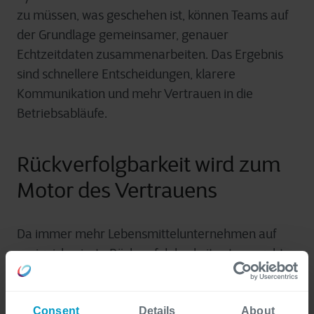
zu müssen, was geschehen ist, können Teams auf
der Grundlage gemeinsamer, genauer
Echtzeitdaten zusammenarbeiten. Das Ergebnis
sind schnellere Entscheidungen, klarere
Kommunikation und mehr Vertrauen in die
Betriebsabläufe.
Rückverfolgbarkeit wird zum
Motor des Vertrauens
Da immer mehr Lebensmittelunternehmen auf
ereignisbasierte Rückverfolgbarkeit setzen, geht
ihre Rolle weit über die reine Einhaltung von
Vorschriften hinaus. Intelligente Systeme
beginnen, Lieferantendokumente automatisch zu
Consent
Details
About