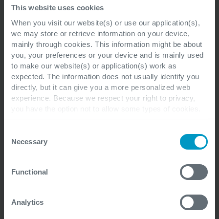
This website uses cookies
Whitepapern, Events und mehr.
When you visit our website(s) or use our application(s),
we may store or retrieve information on your device,
mainly through cookies. This information might be about
you, your preferences or your device and is mainly used
to make our website(s) or application(s) work as
expected. The information does not usually identify you
directly, but it can give you a more personalized web
experience. Because we respect your right to privacy,
Vorname
*
you have the option not to allow some types of cookies.
Check out the different cookie categories Cegeka has
identified to find out more and to change your settings. If
Consent
you disable certain cookies, you should be aware that
Necessary
Selection
Nachname
*
certain website or application elements may be impacted
and interfere with your experience of the website and the
Functional
services we are able to offer.
For more detailed information, please visit
here
our
cookie statement.
Analytics
Position
*