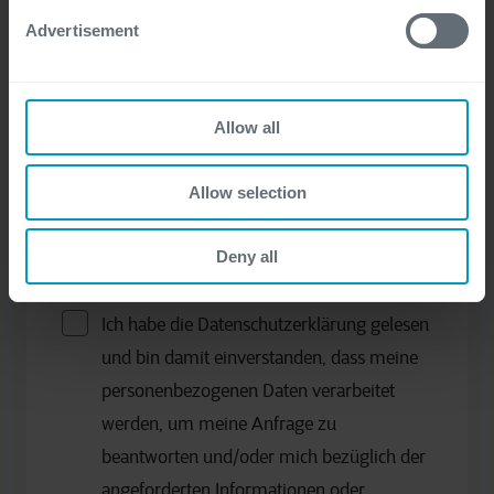
Advertisement
Geschäftliche E-Mail
*
Allow all
Allow selection
Bitte beachten Sie, mit Ausfüllen des Formulars
verarbeitet Cegeka Ihre Daten gemäß unserer
Deny all
Datenschutzerklärung.
Ich habe die Datenschutzerklärung gelesen
und bin damit einverstanden, dass meine
personenbezogenen Daten verarbeitet
werden, um meine Anfrage zu
beantworten und/oder mich bezüglich der
angeforderten Informationen oder