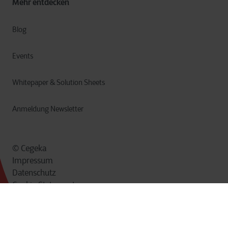
Mehr entdecken
Blog
Events
Whitepaper & Solution Sheets
Anmeldung Newsletter
© Cegeka
Impressum
Datenschutz
Cookie Statement
Nutzungsbestimmungen
Hinweisgeberschutz