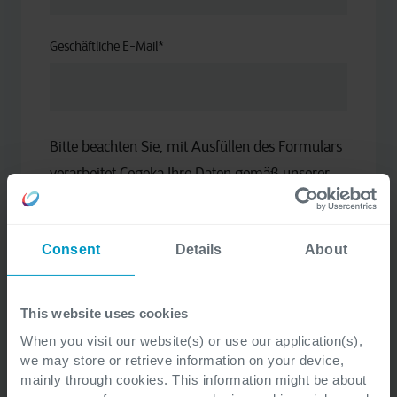
Geschäftliche E-Mail
*
Bitte beachten Sie, mit Ausfüllen des Formulars
verarbeitet Cegeka Ihre Daten gemäß unserer
Datenschutzerklärung.
Ich habe die Datenschutzerklärung gelesen
Consent
Details
About
und bin damit einverstanden, dass meine
personenbezogenen Daten verarbeitet
This website uses cookies
werden, um meine Anfrage zu
When you visit our website(s) or use our application(s),
beantworten und/oder mich bezüglich der
we may store or retrieve information on your device,
angeforderten Informationen oder
mainly through cookies. This information might be about