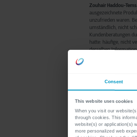
Zouhair Haddou-Tems
ausgezeichnete Produk
unzufrieden waren. Be
umständlich, nicht sc
Kundenberatungen dur
hatte: häufige, nicht
derselben Information
noch die „psychologisc
aufschlussreich. Wir h
das Kundengespräch eff
bietet. Der Vorstand g
Consent
hatten wir unter ande
geeignetsten Mitarbei
This website uses cookies
Welche Anforderungen
When you visit our website(s)
through cookies. This inform
website(s) or application(s) 
Zouhair Haddou-Tems
more personalized web experi
nachhaltiges Kundenerl