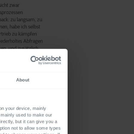
sicht zwar
bsprozessen
back: zu langsam, zu
en, habe ich selbst
rtrieb zu kämpfen
iederholtes Abfragen
en, und zusätzlich
Das war äußerst
pp zu entwickeln, die
tung und Verkauf
Priorität ein. So
About
d konnten die
inbinden.
 on your device, mainly
s mainly used to make our
rectly, but it can give you a
 sollte ein
ption not to allow some types
ktionslosen