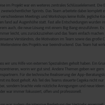
se im Projekt war ein weiteres zentrales Schlüsselelement. Die 
 zweiwöchentlicher Sprints. Das Team arbeitete dabei komplett e
n verschiedenen Meetings und Workshops keine Rolle, jegliche 
en fand auf Augenhöhe statt. Fast alle Entscheidungen wurden in
erem auch, die neue Lösung mit einem Big Bang einzuführen. Es 
immer leicht, uns zurückzuziehen und das Team einfach machen z
meinsame Verständnis, die Motivation im Team sowie das große
r Meilensteine des Projekts war beeindruckend. Das Team hat wir
ss wir uns Hilfe von externen Spezialisten geholt haben. Ein Gru
onzentrieren, worin wir gut sind. Andere Themen geben wir gern 
spartnern. Für die technische Realisierung der App-Beratungsl
mit ins Boot geholt. Als Teil des Teams steuerte Cegeka nicht nu
ei, sondern brachte viele nützliche Anregungen und neue Ideen i
r war immer fokussiert, offen und professionell.
pp war zudem die intensive Begleitung des Vertriebs essenziel