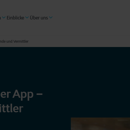
n
Einblicke
Über uns
nde und Vermittler
er App –
ttler