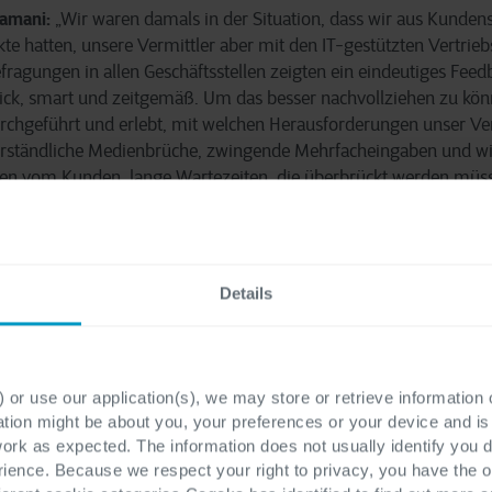
amani:
„Wir waren damals in der Situation, dass wir aus Kunden
te hatten, unsere Vermittler aber mit den IT-gestützten Vertrie
fragungen in allen Geschäftsstellen zeigten ein eindeutiges Feed
hick, smart und zeitgemäß. Um das besser nachvollziehen zu könn
chgeführt und erlebt, mit welchen Herausforderungen unser Ve
 verständliche Medienbrüche, zwingende Mehrfacheingaben und w
en vom Kunden, lange Wartezeiten, die überbrückt werden müss
he“ Barriere, die die Arbeit mit dem Notebook mit sich bringt. 
aben daraufhin beschlossen, eine moderne, intuitiv bedienbare A
izient unterstützt und ein hohes Maß an Interaktivität bei Bera
ab grünes Licht und räumte dem Projekt für ein Jahr lang höchste 
Details
rem freie Hand hinsichtlich der Zusammenstellung des Teams un
ter aus IT, Vertrieb und Produktmanagement in das Projekt mit e
 stellte das Management an die App?
 or use our application(s), we may store or retrieve information
ation might be about you, your preferences or your device and i
work as expected. The information does not usually identify you di
amani:
Von unserer Seite gab es nur drei Anforderungen. Die App
ence. Because we respect your right to privacy, you have the o
ebnis schaffen. Sie sollte unserem Vertrieb einen modernen, fri