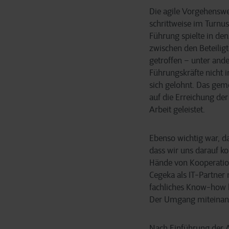
Die agile Vorgehenswei
schrittweise im Turnus
Führung spielte in de
zwischen den Beteiligt
getroffen – unter and
Führungskräfte nicht 
sich gelohnt. Das ge
auf die Erreichung de
Arbeit geleistet.
Ebenso wichtig war, da
dass wir uns darauf k
Hände von Kooperation
Cegeka als IT-Partner 
fachliches Know-how b
Der Umgang miteinande
Nach Einführung der A