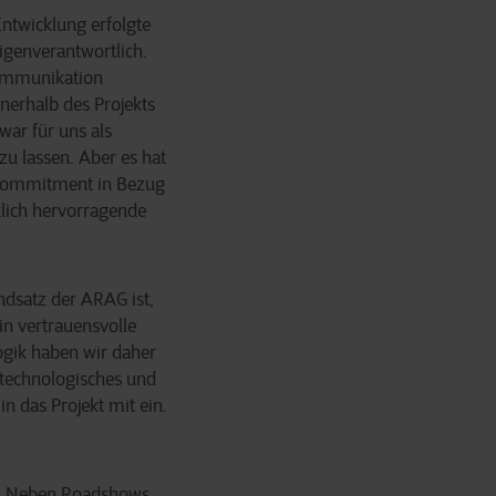
Entwicklung erfolgte
igenverantwortlich.
Kommunikation
nerhalb des Projekts
war für uns als
u lassen. Aber es hat
 Commitment in Bezug
klich hervorragende
ndsatz der ARAG ist,
in vertrauensvolle
ogik haben wir daher
r technologisches und
n das Projekt mit ein.
l . Neben Roadshows,