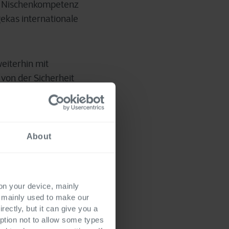
re Nischenkompetenz
ekas internationale
eiterhin mit
 von der Sicherheit
h bestehende
ben bestehen und
About
 Standardisierung,
schen
mplementierungen
 on your device, mainly
s mainly used to make our
rectly, but it can give you a
ption not to allow some types
und sind