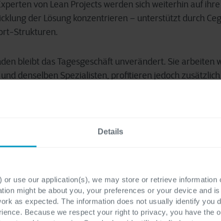
Experten von Lean Projects werden sich weiterhin auf ih
cklung der Lösung konzentrieren – unterstützt durch Ceg
ort-Strukturen.
en bleibt das Tagesgeschäft unverändert. Sie arbeiten w
und denselben Spezialisten, profitieren jedoch zusätzlich
nternationalen Unternehmensgruppe im Hintergrund. Auc
n Lean Projects innerhalb des Microsoft-Ökosystems blei
ach von Cegeka weitergeführt.
Details
Weiterentwicklung der Lösung investieren – mit Fokus auf
emplates und gezielte Innovation. Dies soll den spezifi
 Druck- und Verpackungsbranche gerecht werden und I
 or use our application(s), we may store or retrieve information
ation might be about you, your preferences or your device and i
work as expected. The information does not usually identify you di
ence. Because we respect your right to privacy, you have the o
ösungen über viele Jahre hinweg schrittweise aufgebaut 