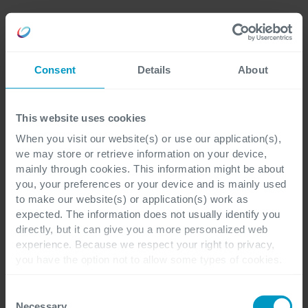
Hilde van der Pijl,
Agile Business Coach, Yello Strom GmbH
Consent
Details
About
„Mit Cegeka haben wir einen zuverlässigen
Partner während unserer agilen
This website uses cookies
Transformationsphase gefunden. Wir wissen die
When you visit our website(s) or use our application(s),
Flexibilität von Cegeka sehr zu schätzen und
we may store or retrieve information on your device,
werden aufgrund der reibungslosen
mainly through cookies. This information might be about
you, your preferences or your device and is mainly used
Zusammenarbeit Cegeka immer
to make our website(s) or application(s) work as
weiterempfehlen.“
expected. The information does not usually identify you
directly, but it can give you a more personalized web
experience. Because we respect your right to privacy,
you have the option not to allow some types of cookies.
Check out the different cookie categories Cegeka has
identified to find out more and to change your settings. If
Consent
you disable certain cookies, you should be aware that
Necessary