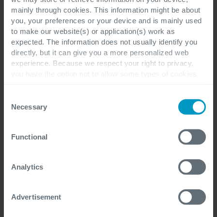
mainly through cookies. This information might be about
you, your preferences or your device and is mainly used
to make our website(s) or application(s) work as
expected. The information does not usually identify you
directly, but it can give you a more personalized web
experience. Because we respect your right to privacy,
you have the option not to allow some types of cookies.
Check out the different cookie categories Cegeka has
Dezember 04, 2025
identified to find out more and to change your settings. If
Consent
you disable certain cookies, you should be aware that
Necessary
Selection
Standardisierte CI/CD-Pipelines: Mehr
certain website or application elements may be impacted
Sicherheit, Qualität & Effizienz
and interfere with your experience of the website and the
Functional
services we are able to offer.
For more detailed information, please visit
here
our
Continuous Integration / Continuous
cookie statement.
Deployment (CI/CD) ist zu einem festen
Analytics
Bestandteil moderner...
Advertisement