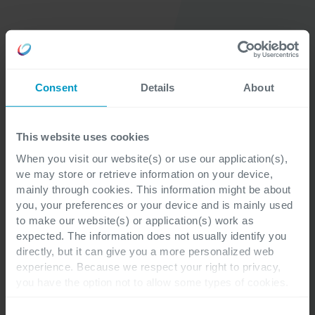
In close cooperation
‘In close cooperation’ ist der rote Faden in unserer
Wachstumsgeschichte. Es ist die Kombination aus
Consent
Details
About
unseren Werten und der Art und Weise, wie wir mit
unseren Kunden gewachsen sind und umgekehrt -
This website uses cookies
durch langfristige, vertrauensvolle Beziehungen.
Wir wissen, wovon wir sprechen
When you visit our website(s) or use our application(s),
we may store or retrieve information on your device,
Erfolgreiche Data-Projekte erfordern sowohl
mainly through cookies. This information might be about
Business-Kenntnisse als auch technisches Know-
you, your preferences or your device and is mainly used
how. Wir kombinieren beides und verfügen über
to make our website(s) or application(s) work as
expected. The information does not usually identify you
Data Experten, die Ihr Geschäft verstehen.
directly, but it can give you a more personalized web
Wir arbeiten mit zuverlässigen
experience. Because we respect your right to privacy,
Technologiepartnern zusammen
you have the option not to allow some types of cookies.
Cegeka ist Microsoft Gold Partner und verfügt über
Check out the different cookie categories Cegeka has
identified to find out more and to change your settings. If