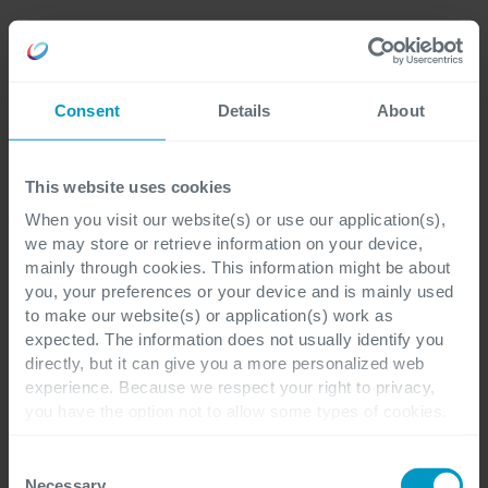
Consent
Details
About
This website uses cookies
When you visit our website(s) or use our application(s),
we may store or retrieve information on your device,
mainly through cookies. This information might be about
you, your preferences or your device and is mainly used
to make our website(s) or application(s) work as
expected. The information does not usually identify you
Containerization
directly, but it can give you a more personalized web
experience. Because we respect your right to privacy,
you have the option not to allow some types of cookies.
IT-Abteilungen stehen unter Druck, neuen
Check out the different cookie categories Cegeka has
oder verbesserten Anwendungscode
identified to find out more and to change your settings. If
Consent
you disable certain cookies, you should be aware that
Necessary