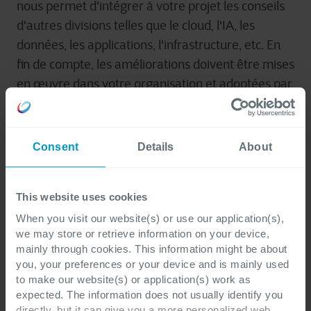
nous
permet
d'in
tégrer
à
votre
projet
l
es
conseils
d'autres
divisions
telles
que
le
cloud
,
l'IA
, les
données
, les
applications
,
l'infra
structure
, etc. En
fin de
compte
, les
améliorations
doivent
être
mises
en
œuvre
dans
votre
organisation
et
ad
o
ptées
par
vos collaborateurs. Comme pour
un
marathon, la
préparation
du plan
d'entraînement
, les
conseils
nutritionnels
,
le
coaching pendant
l'entraînement
Consent
Details
About
et la
sélection
du matériel
peuvent
être
réalisés
par
une
équipe
d'experts
, mais
courir
le
marathon
This website uses cookies
lui-
même
re
ste
votre
propre
responsabilité
.
When you visit our website(s) or use our application(s),
we may store or retrieve information on your device,
Et bien sûr, nous resterons à vos côtés pour vous
mainly through cookies. This information might be about
coacher et vous guider dans la réalisation de votre
you, your preferences or your device and is mainly used
to make our website(s) or application(s) work as
objectif, et nous serons certainement là lorsque
expected. The information does not usually identify you
vous courrez votre premier marathon ! Vous
directly, but it can give you a more personalized web