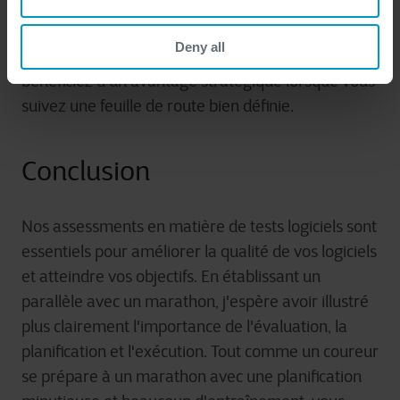
déployées efficacement et que les progrès sont
mesurables. Tout comme un coureur de marathon
Deny all
bénéficie d'un plan d'entraînement structuré, vous
bénéficiez d'un avantage stratégique lorsque vous
suivez une feuille de route bien définie.
Conclusion
Nos
assessments
en matière de
tests logiciels
sont
essentiels
pour améliorer la qualité de vos logiciels
et atteindre vos objectifs. En établissant un
parallèle avec un marathon, j'espère
avoir illustré
plus clairement l
'importance de l'évaluation, la
planification et l'exécution. Tout comme un coureur
se prépare à un marathon avec une planification