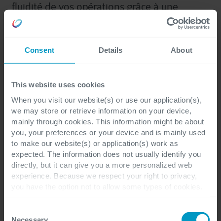
fluidité de vos opérations grâce à une
gestion proactive des stocks.
Consent
Details
About
This website uses cookies
When you visit our website(s) or use our application(s),
we may store or retrieve information on your device,
mainly through cookies. This information might be about
you, your preferences or your device and is mainly used
to make our website(s) or application(s) work as
expected. The information does not usually identify you
directly, but it can give you a more personalized web
experience. Because we respect your right to privacy,
you have the option not to allow some types of cookies.
Check out the different cookie categories Cegeka has
Renforcer les applications
identified to find out more and to change your settings. If
Consent
you disable certain cookies, you should be aware that
Necessary