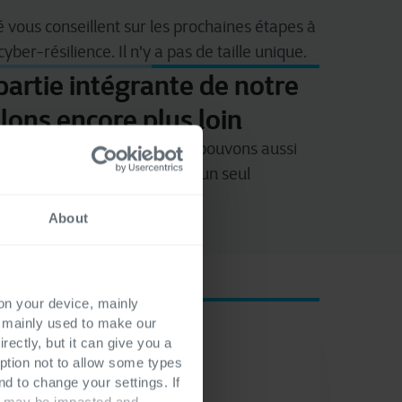
é
vous
conseillent
sur les
prochaines
étapes à
 cyber-
résilience
. Il
n'y
a pas de taille unique.
 partie intégrante de notre
llons encore plus loin
ices d'externalisation. Nous pouvons
aussi
ergents. Vous n'avez donc qu'un seul
ponsabilité partagée.
About
 on your device, mainly
s mainly used to make our
rectly, but it can give you a
ption not to allow some types
nd to change your settings. If
ts may be impacted and