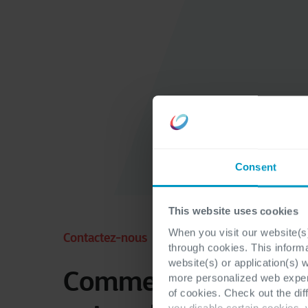
Consent
This website uses cookies
When you visit our website(s)
Contactez-nous
through cookies. This inform
website(s) or application(s) 
Commencez dès
more personalized web experi
of cookies. Check out the dif
you disable certain cookies,