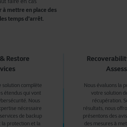
ut faire
en
cas
r à mettre en place des
les temps d'arrêt.
& Restore
Recoverabili
vices
Asses
e solution complète
Nous évaluons la po
es étendus qui vont
votre solution d
ybersécurité. Nous
récupération. S
xpertise nécessaire
résultats, nous offr
 services de backup
présentons des avi
 la protection et la
des mesures à mett