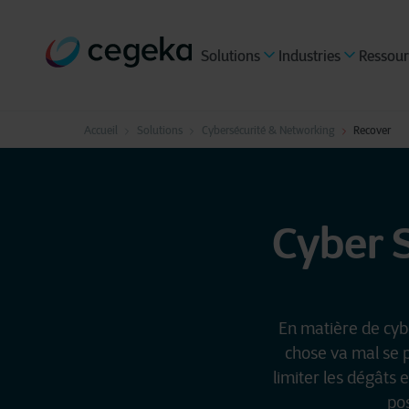
Solutions
Industries
Ressour
Accueil
Solutions
Cybersécurité & Networking
Recover
Cyber 
En matière de cybe
chose va mal se p
limiter les dégâts 
pos