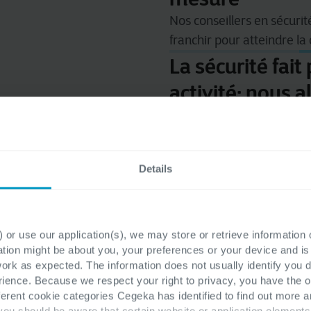
Nos
conseillers
en
sécurit
franchir
pour
atteindre
la
La sécurité fait
activité; nous a
Nous fournissons des serv
fournir des services conv
partenaire IT. Aucune res
Details
 or use our application(s), we may store or retrieve information
ation might be about you, your preferences or your device and i
work as expected. The information does not usually identify you di
ence. Because we respect your right to privacy, you have the o
ferent cookie categories Cegeka has identified to find out more a
Prénom
*
 you should be aware that certain website or application elemen