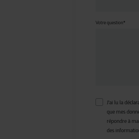
Votre question
*
J'ai lu la décl
que mes donnée
répondre à ma
des informatio