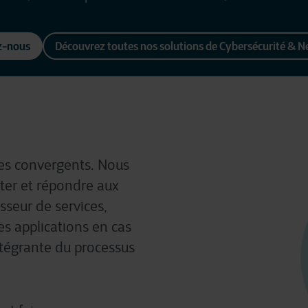
z-nous
Découvrez toutes nos solutions de Cybersécurité & 
ces
convergents
. Nous
ter
et
répondre
aux
isseur
de services,
es applications
en
cas
tégrante
du processus