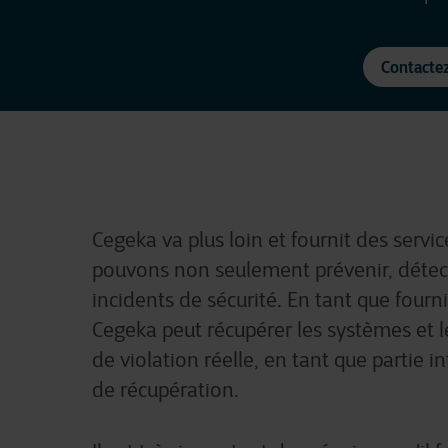
Contacte
Cegeka
va
plus loin et
fournit
des servi
pouvons
non
seulement
prévenir
,
détec
incidents de
sécurité
. En tant que
fourn
Cegeka
peut
récupérer
les
systèmes
et l
de violation
réelle
,
en tant que partie
in
de
récupération
.