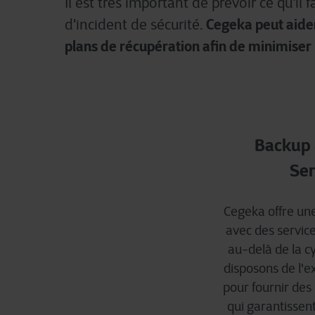
Il
est
très important de
prévoir
ce
qu'il
fa
Cegeka
peut aide
d'incident
de
sécurité
.
plans de récupération afin de minimiser 
Backup 
Ser
Cegeka offre un
avec des servic
au-delà de la c
disposons de l'e
pour fournir des
qui garantissent