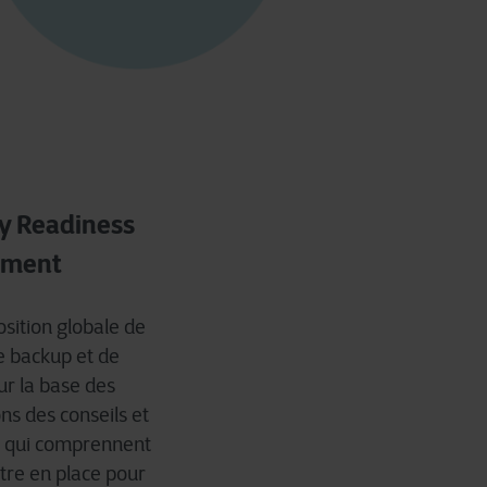
ty Readiness
sment
sition globale de
e backup et de
ur la base des
ons des conseils et
s qui comprennent
re en place pour