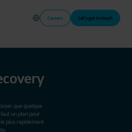
Careers
Let’s get in touch
ecovery
upposer que quelque
 faut un plan pour
s le plus rapidement
nte.