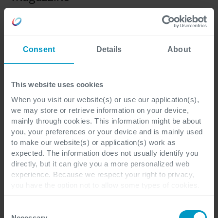
Warehouse Management
L’app mobile di
registrerà
gli ID dei lavoratori durante le fasi chiave di
Consent
Details
About
imballaggio, garantendo la piena tracciabilità di chi
ha eseguito ogni operazione e quando. Questa
funzionalità aumenta la responsabilità, supporta le
This website uses cookies
attività di audit e aiuta a individuare eventuali
When you visit our website(s) or use our application(s),
necessità di formazione per ridurre gli errori.
we may store or retrieve information on your device,
Migliora inoltre la trasparenza operativa e il
mainly through cookies. This information might be about
you, your preferences or your device and is mainly used
controllo qualità nei processi di magazzino,
to make our website(s) or application(s) work as
assicurando che ogni passaggio sia correttamente
expected. The information does not usually identify you
documentato. Scopri di più su
.
learn.microsoft.com
directly, but it can give you a more personalized web
experience. Because we respect your right to privacy,
you have the option not to allow some types of cookies.
Check out the different cookie categories Cegeka has
identified to find out more and to change your settings. If
Consent
you disable certain cookies, you should be aware that
Necessary