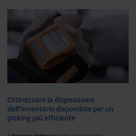
Ottimizzare la disposizione
dell'inventario disponibile per un
picking più efficiente
dynamic slotting
Il
basato su AI analizza