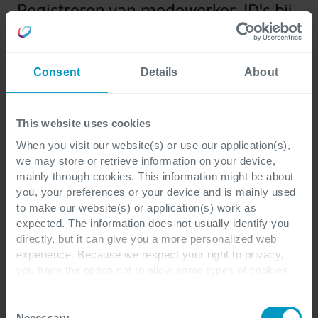
Registreren van medewerker-ID's bij
inpakactiviteiten in het magazijn
De Warehouse Management mobiele app
Consent
Details
About
registreert medewerker-ID’s tijdens belangrijke
pakmomenten, waardoor volledige
This website uses cookies
traceerbaarheid ontstaat van wie wat wanneer
When you visit our website(s) or use our application(s),
heeft gedaan. Dit vergroot de
we may store or retrieve information on your device,
verantwoordelijkheid, ondersteunt audits en helpt
mainly through cookies. This information might be about
opleidingsbehoeften vast te stellen om fouten te
you, your preferences or your device and is mainly used
to make our website(s) or application(s) work as
verminderen. Tevens verhoogt het de
expected. The information does not usually identify you
transparantie en kwaliteitscontrole in het
directly, but it can give you a more personalized web
magazijn, zodat elke stap goed wordt vastgelegd.
experience. Because we respect your right to privacy,
you have the option not to allow some types of cookies.
Meer informatie is te vinden op
.
learn.microsoft.com
Check out the different cookie categories Cegeka has
identified to find out more and to change your settings. If
Consent
you disable certain cookies, you should be aware that
Necessary