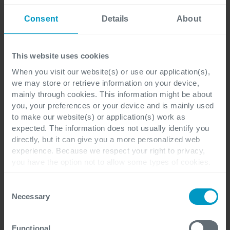
Telefono
*
Consent
Details
About
This website uses cookies
Commenti
When you visit our website(s) or use our application(s),
we may store or retrieve information on your device,
mainly through cookies. This information might be about
you, your preferences or your device and is mainly used
to make our website(s) or application(s) work as
expected. The information does not usually identify you
directly, but it can give you a more personalized web
experience. Because we respect your right to privacy,
you have the option not to allow some types of cookies.
Check out the different cookie categories Cegeka has
identified to find out more and to change your settings. If
Consent
Dichiaro di aver letto l'informativa privacy
you disable certain cookies, you should be aware that
Necessary
Selection
certain website or application elements may be impacted
e comprendo che i miei dati personali
and interfere with your experience of the website and the
saranno trattati per rispondere alla mia
Functional
services we are able to offer.