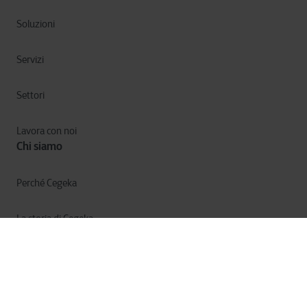
Soluzioni
Servizi
Settori
Lavora con noi
Chi siamo
Perché Cegeka
La storia di Cegeka
Cegeka e la società
Annual Report