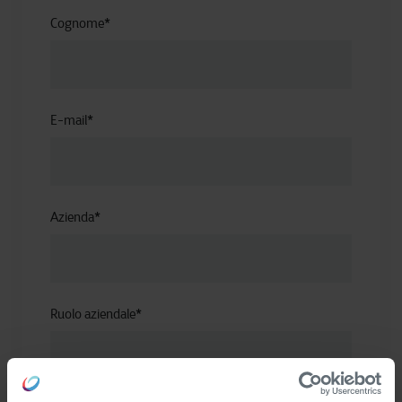
Cognome
*
E-mail
*
Azienda
*
Ruolo aziendale
*