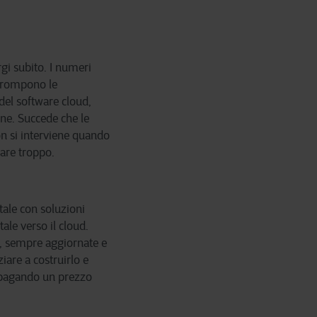
gi subito. I numeri
errompono le
 del software cloud,
ne. Succede che le
on si interviene quando
are troppo.
ale con soluzioni
ale verso il cloud.
o, sempre aggiornate e
iare a costruirlo e
i pagando un prezzo