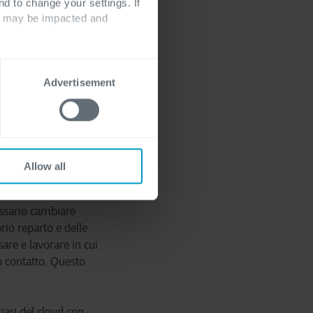
l business. Per il
nd to change your settings. If
ts may be impacted and
dget. Probabilmente
, paga le fatture
o tutti quei costi
sogno. Ognuno fa le
Advertisement
 la responsabilità
uggono gradualmente di
Allow all
essario cambiare
rio reparto e delle
are e lavorare in cui
to contatto. Questo
iari del cloud con