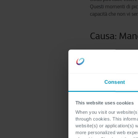
Questi momenti di picc
capacità che non vi se
Causa: Manc
Quando si lancia un'ap
valore. Capita che i t
l'obiettivo finale, qua
user-friendly e non pr
Consent
soluzione è poco utiliz
i costi mensili sono tr
This website uses cookies
Causa: Manc
When you visit our website(s)
through cookies. This inform
website(s) or application(s) 
L'IT realizza per l'azi
more personalized web experi