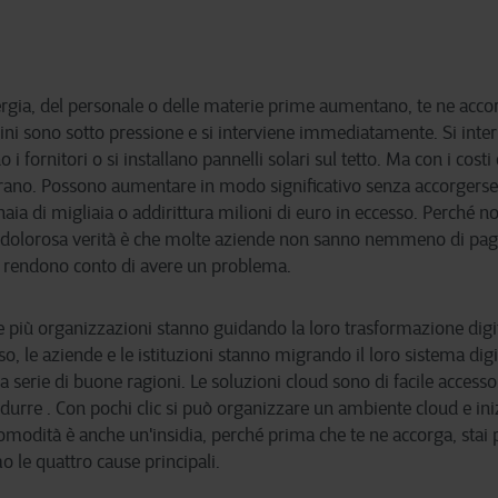
ergia, del personale o delle materie prime aumentano, te ne accor
ini sono sotto pressione e si interviene immediatamente. Si int
i fornitori o si installano pannelli solari sul tetto. Ma con i costi
trano. Possono aumentare in modo significativo senza accorgerse
aia di migliaia o addirittura milioni di euro in eccesso. Perché n
 dolorosa verità è che molte aziende non sanno nemmeno di pag
 rendono conto di avere un problema.
più organizzazioni stanno guidando la loro trasformazione digit
, le aziende e le istituzioni stanno migrando il loro sistema digit
 serie di buone ragioni. Le soluzioni cloud sono di facile access
idurre . Con pochi clic si può organizzare un ambiente cloud e iniz
omodità è anche un'insidia, perché prima che te ne accorga, sta
o le quattro cause principali.