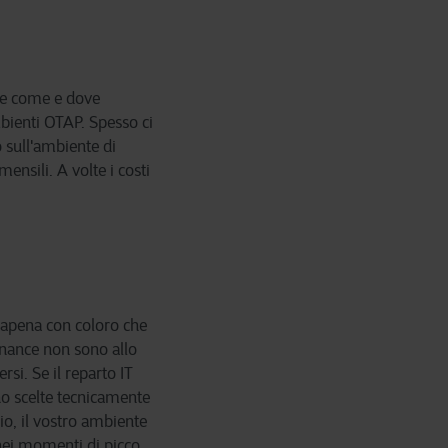
nte come e dove
mbienti OTAP. Spesso ci
o sull'ambiente di
ensili. A volte i costi
apena con coloro che
finance non sono allo
si. Se il reparto IT
ano scelte tecnicamente
io, il vostro ambiente
nei momenti di picco.