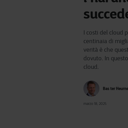
succed
I costi del cloud
centinaia di migl
verità è che que
dovuto. In questo
cloud.
Bas ter Heurn
marzo 18, 2025