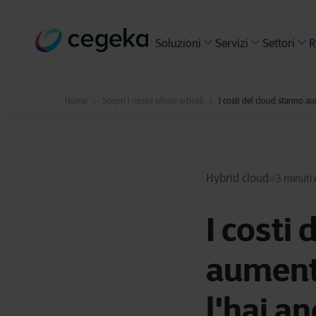
Soluzioni
Servizi
Settori
R
Home
Scopri i nostri ultimi articoli
I costi del cloud stanno a
Hybrid cloud
3 minuti d
I costi
aument
l'hai a