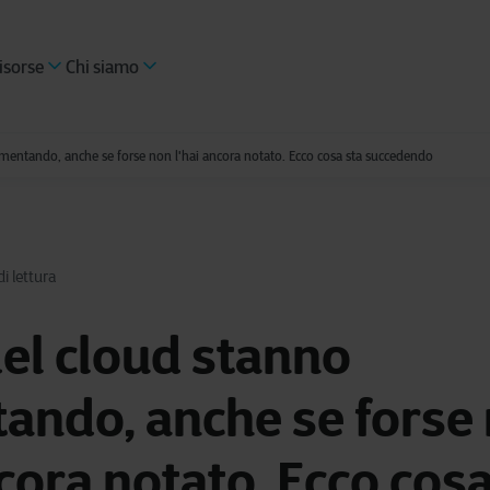
isorse
Chi siamo
umentando, anche se forse non l'hai ancora notato. Ecco cosa sta succedendo
i lettura
 del cloud stanno
ando, anche se forse
ncora notato. Ecco cosa