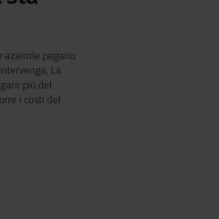
 le aziende pagano
 intervenga. La
gare più del
rre i costi del