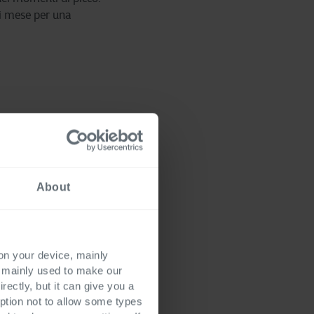
ni mese per una
a effettivamente
mente quale sia
rni sistemi cloud sono
idamente. Se poi la
About
one è ben utilizzata, ma
 on your device, mainly
s mainly used to make our
rectly, but it can give you a
perfettamente
ption not to allow some types