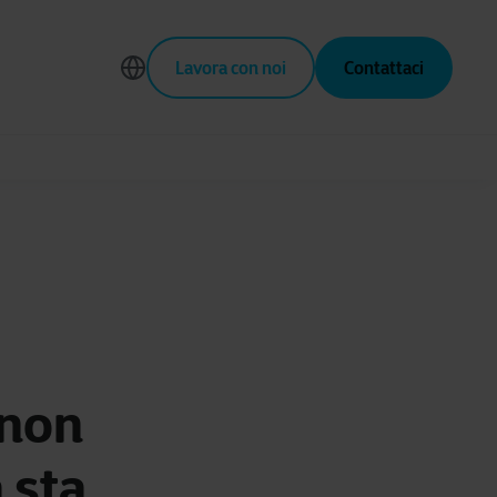
Lavora con noi
Contattaci
 non
 sta