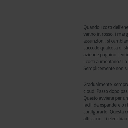
Quando i costi dell'en
vanno in rosso, i marg
assunzioni, si cambiano 
succede qualcosa di s
aziende paghino centin
i costi aumentano? La
Semplicemente non si
Gradualmente, sempre 
cloud. Passo dopo passo
Questo avviene per una
facili da espandere o r
configurarlo. Questa c
altissimo. Ti elenchiam