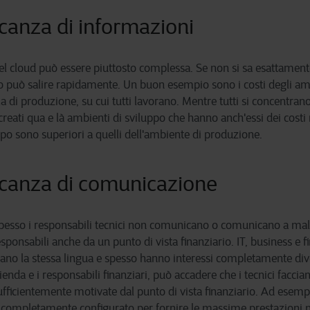
canza di informazioni
 del cloud può essere piuttosto complessa. Se non si sa esattame
nto può salire rapidamente. Un buon esempio sono i costi degli a
a di produzione, su cui tutti lavorano. Mentre tutti si concentran
eati qua e là ambienti di sviluppo che hanno anch'essi dei costi m
ppo sono superiori a quelli dell'ambiente di produzione.
canza di comunicazione
esso i responsabili tecnici non comunicano o comunicano a mal
sponsabili anche da un punto di vista finanziario. IT, business e 
lano la stessa lingua e spesso hanno interessi completamente diver
enda e i responsabili finanziari, può accadere che i tecnici facci
sufficientemente motivate dal punto di vista finanziario. Ad esemp
 completamente configurato per fornire le massime prestazioni 