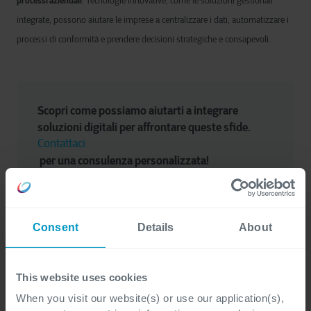
processi aziendali
. Tecnologie innovative, come le soluzioni gestionali
integrate, possono aiutare le imprese a centralizzare i dati, automatizzare i
processi di conformità e prendere decisioni strategiche e consapevoli.
Scopri come possiamo aiutarti a integrare 
soluzioni digitali per affrontare queste sfide. 
Contattaci
 per una consulenza personalizzata!
Consent
Details
About
This website uses cookies
When you visit our website(s) or use our application(s),
Gemma Gilardi