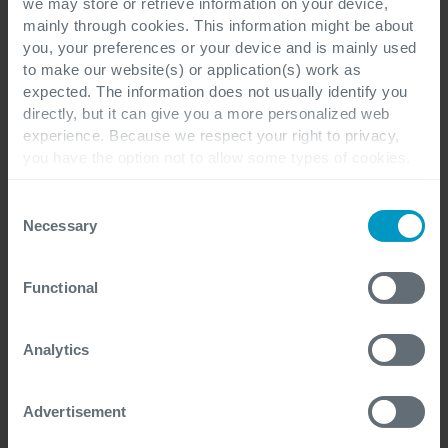
we may store or retrieve information on your device,
mainly through cookies. This information might be about
you, your preferences or your device and is mainly used
Altri articoli di Gemma Gilardi
to make our website(s) or application(s) work as
expected. The information does not usually identify you
directly, but it can give you a more personalized web
experience. Because we respect your right to privacy,
you have the option not to allow some types of cookies.
Check out the different cookie categories Cegeka has
identified to find out more and to change your settings. If
Consent
you disable certain cookies, you should be aware that
Necessary
Selection
certain website or application elements may be impacted
and interfere with your experience of the website and the
Contattaci
Functional
services we are able to offer.
For more detailed information, please visit
here
our
cookie statement.
Analytics
Advertisement