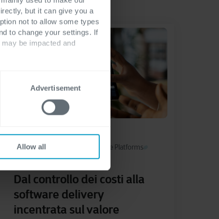
rectly, but it can give you a
ption not to allow some types
nd to change your settings. If
ts may be impacted and
Advertisement
Allow all
Software Development
Software Platforms
aprile 20, 2026
Dal controllo dei costi alla
software delivery
incentrata sul valore