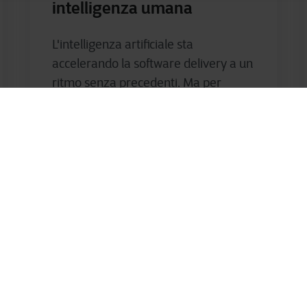
intelligenza umana
L'intelligenza artificiale sta
accelerando la software delivery a un
ritmo senza precedenti. Ma per
creare le soluzioni giuste, in modo
responsabile, sicuro e...
Stijn Lambrechts