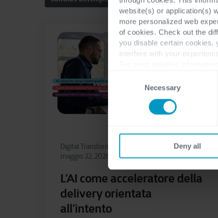
website(s) or application(s) 
more personalized web experi
of cookies. Check out the dif
you disable certain cookies,
interfere with your experienc
For more detailed information
Consent
Necessary
Selection
Deny all
Digital Transformation
Software Development
maggio 22, 2026
L’AI come acceleratore della
delivery orientata
all’intento