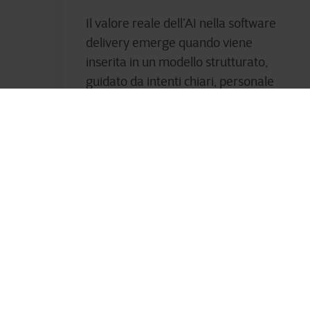
Il valore reale dell’AI nella software
delivery emerge quando viene
inserita in un modello strutturato,
guidato da intenti chiari, personale
altamente...
Dario Russo