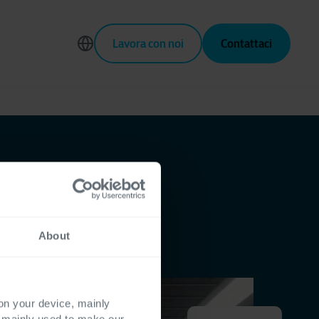
Lavora con noi
Contattaci
About
 on your device, mainly
s mainly used to make our