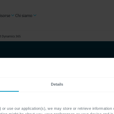
isorse
Chi siamo
oft Dynamics 365
a
Microsoft
Details
 or use our application(s), we may store or retrieve information
ation might be about you, your preferences or your device and i