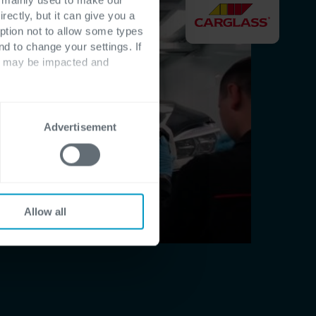
rectly, but it can give you a
ption not to allow some types
nd to change your settings. If
ts may be impacted and
Advertisement
Allow all