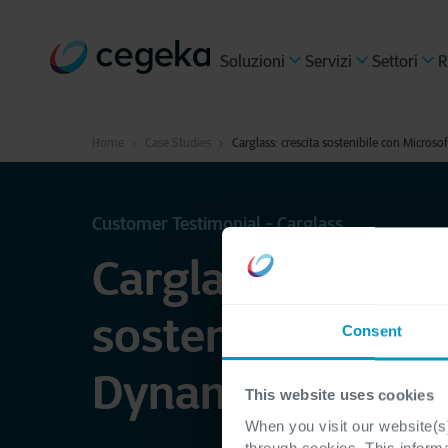
Soluzioni
Servizi
Settori
R
Home
Case Studies
Carglass: crescita sostenibile con Micros
Customer Testimonial - Carglass
Carglass: crescit
sostenibile con 
Consent
Dynamics 365
This website uses cookies
When you visit our website(s)
through cookies. This inform