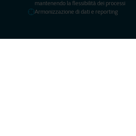
mantenendo la flessibilità dei processi
Armonizzazione di dati e reporting
Per più di 30 anni, Car
riparazione e sostituzio
territorio. Inoltre, il 
europee. Per permettere 
clienti, Carglass ha s