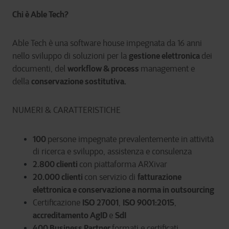
Chi è Able Tech?
Able Tech è una software house impegnata da 16 anni
gestione elettronica
nello sviluppo di soluzioni per la
dei
workflow & process
documenti, del
management e
conservazione sostitutiva.
della
NUMERI & CARATTERISTICHE
100
persone impegnate prevalentemente in attività
di ricerca e sviluppo, assistenza e consulenza
2.800 clienti
con piattaforma ARXivar
20.000 clienti
fatturazione
con servizio di
elettronica e conservazione a norma
in outsourcing
ISO 27001
ISO 9001:2015
Certificazione
,
,
accreditamento AgID
SdI
e
400 Business Partner
formati e certificati