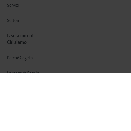
Servizi
Settori
Lavora con noi
Chi siamo
Perché Cegeka
La storia di Cegeka
Cegeka e la società
Annual Report
Privacy