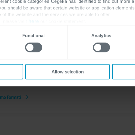
Professional, una nuova edizione del Programma, che si aggiunger
ferent cookie categories Cegeka has identified to find out more a
i senior. «Il bisogno di colmare il gap di competenze si presenta a
 you should be aware that certain website or application elemen
e of the website and the services we are able to offer.
riconosce Meregalli. «La differenza rispetto alla formula “junior
, please visit
here
our cookie statement.
nuti – che tuttavia rimangono gli stessi – e una didattica che far
ite».
Functional
Analytics
Allow selection
 Formati
simo Formati