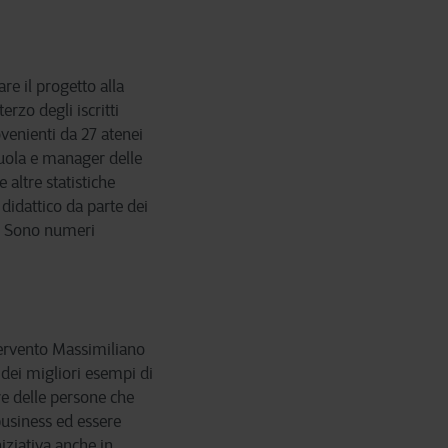
re il progetto alla
rzo degli iscritti
venienti da 27 atenei
Scuola e manager delle
 altre statistiche
 didattico da parte dei
). Sono numeri
ntervento Massimiliano
 dei migliori esempi di
re delle persone che
 business ed essere
iziativa anche in