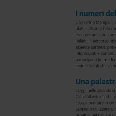
I numeri de
È Severino Meregalli, 
platea: 26 anni l’età m
erano donne), una prev
italiani. Il percorso f
aziende partner), preve
interessanti – continua
partecipanti (in media
soddisfacenti che ci p
Una palestr
«Oggi nelle aziende si
Ortalli di Microsoft I
cosa si può fare in con
sappiano utilizzare al 
proattivi nel trovare 