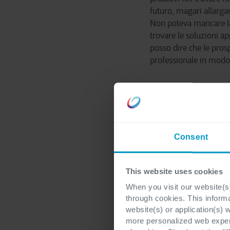
futuro, magari allarga
Non poteva mancare la 
trovare le soluzioni ap
posso dire che le pros
professionale in modo 
La voce del
“Quando abbiamo decis
sapevamo di sicuro pre
Graduation Ceremony «
Consent
di manager e chi megli
promesse, da lunedì sar
cambiamento.”
This website uses cookies
When you visit our website(s)
MDA raddo
through cookies. This inform
website(s) or application(s) 
Una sfida che sembra 
more personalized web experi