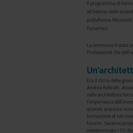
Il programma di formaz
all’interno delle azie
piattaforma Microsoft d
Dynamics.
La cerimonia è stata a
Professional che dall’
Un’architet
Era il clima delle gra
Andrea Beltratti, Asso
nella architettura for
l’importanza dell’inve
aziende acquisire nuove
formazione di tali riso
futuro». Saranno propr
indeterminato i 50 dip