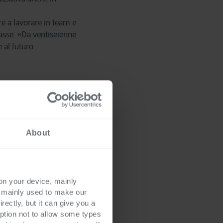
e a lavorare in team e
lasse. «Da ventiseienne
 al futuro
 elementi che
geka, durante la
coni come formazione
About
, fino ad oggi siete
a spinta al
 on your device, mainly
s mainly used to make our
rectly, but it can give you a
i MDA per il 2018 e
ption not to allow some types