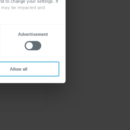
à a quelle esistenti,
nd to change your settings. If
nche con figure di
ts may be impacted and
” sarà chiaramente la
à leva sulle
Advertisement
Allow all