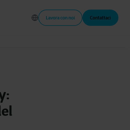
Lavora con noi
Contattaci
y:
del