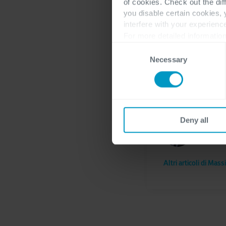
con la nascita di MDA 
of cookies. Check out the dif
rivolta a professionist
you disable certain cookies,
interfere with your experienc
maggiore esperienza», 
For more detailed information
compressione dei conte
Consent
competenze già acquis
Necessary
Selection
Deny all
Massimo
Altri articoli di Mas