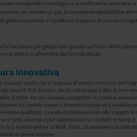
ione manageriale e tecnologica si è rivolto anche quest’anno a n
nde partner per colmare un gap di competenze specialistiche attor
i gestione aziendale e riqualificare il sistema di consulenza legat
nche l’occasione per gettare uno sguardo sul futuro dell’Academ
anno prossimo si affiancherà alla formula attuale.
tura innovativa
ndi occasioni quello che si respirava all’evento conclusivo del Pr
ciate Dean di SDA Bocconi, che ha sottolineato il dato di forte i
mativa di MDA: «in uno scenario competitivo in continua evoluzion
stimento sul capitale umano è diventata cruciale ed è assolutamen
 risorse qualificate. La scelta di collaborare con altri soggetti di 
rse si rivela vincente e può rappresentare un modello di hiring di
io le 6 aziende partner di MDA, infatti, ad assumere con contrat
lomati di questa edizione.