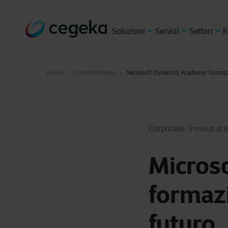
Soluzioni
Servizi
Settori
R
Home
Corporate News
Microsoft Dynamics Academy: formazio
Corporate
3 minuti di l
Micros
formazi
futuro