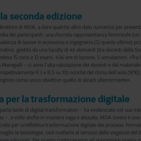
lla seconda edizione
direttore di MDA, a dare qualche altro dato numerico per presenta
edia dei partecipanti, una discreta rappresentanza femminile (un te
alenza di lauree in economia e ingegneria (12 queste ultime) pro
ormativo, gestito da una faculty di 46 elementi (tra docenti della 
deva 15 corsi e 12 esami, 436 ore di lezione, 5 simulazioni. «Tra le
 Meregalli – ci sono l’alta valutazione dei docenti e del materiale
 rispettivamente 9,3 e 8,5 su 10) nonché del clima dell’aula (9/10
ongono come unico obiettivo quello di alzarli ulteriormente».
a per la trasformazione digitale
 parla tanto di digital transformation – ha evidenziato nel suo i
talia –, a volte anche in maniera vaga e abusata. MDA invece è uno
creto per un’effettiva trasformazione digitale dei processi: forma
meglio le tecnologie, cioè metterle al servizio delle esigenze del
nuove soluzioni. Per questo continueremo ad appoggiare questa in