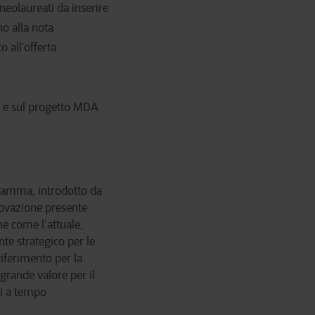
eolaureati da inserire
no alla nota
o all’offerta
y e sul progetto MDA
ogramma, introdotto da
nnovazione presente
e come l’attuale,
te strategico per le
riferimento per la
 grande valore per il
ti a tempo