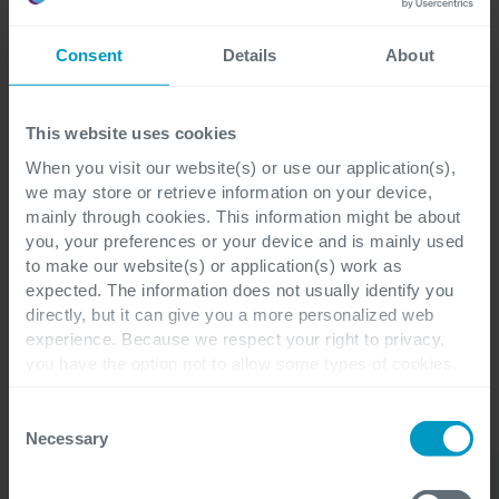
Abbiamo una profonda
conoscenza in:
Consent
Details
About
This website uses cookies
Linguaggi di programmazione e
When you visit our website(s) or use our application(s),
framework
we may store or retrieve information on your device,
mainly through cookies. This information might be about
you, your preferences or your device and is mainly used
Infrastruttura
to make our website(s) or application(s) work as
expected. The information does not usually identify you
directly, but it can give you a more personalized web
Dati
experience. Because we respect your right to privacy,
you have the option not to allow some types of cookies.
Check out the different cookie categories Cegeka has
Soluzioni software
identified to find out more and to change your settings. If
Consent
you disable certain cookies, you should be aware that
Necessary
Selection
certain website or application elements may be impacted
and interfere with your experience of the website and the