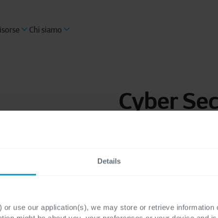
isorse
Chi siamo
Cyber Sec
Networki
Details
Oggi molte aziende son
la sicurezza informati
 or use our application(s), we may store or retrieve information
difficile che mai. Com
ation might be about you, your preferences or your device and i