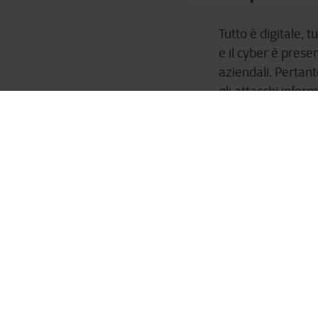
Tutto è digitale, 
e il cyber è presente
aziendali. Pertanto
gli attacchi infor
Ecosistemi di
L'accesso ai dati
complesso e si es
parti dell'azienda.
scambio dati aum
di solide soluzioni
protezione dei dat