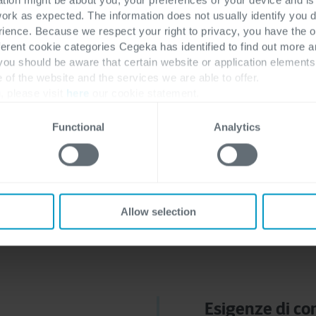
Come rispondere in mod
work as expected. The information does not usually identify you di
ence. Because we respect your right to privacy, you have the o
per mitigare efficaceme
ferent cookie categories Cegeka has identified to find out more a
 you should be aware that certain website or application elemen
e of the website and the services we are able to offer.
Contattaci
Scopri t
, please visit
here
our cookie statement.
Functional
Analytics
de devono affrontare sfide s
lesse in termini di cyber sec
Allow selection
Esigenze di co