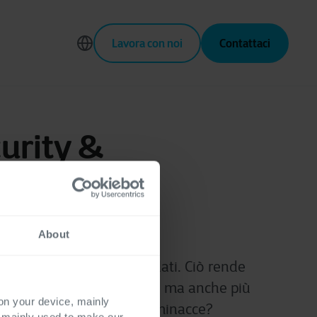
Lavora con noi
Contattaci
urity &
ng
About
o digitali e guidate dai dati. Ciò rende
ca più importante che mai, ma anche più
 on your device, mainly
e rilevare rapidamente le minacce?
s mainly used to make our