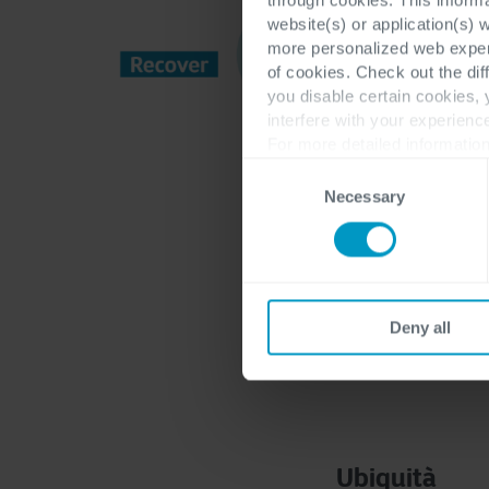
website(s) or application(s) 
more personalized web experi
of cookies. Check out the dif
you disable certain cookies,
interfere with your experienc
For more detailed information
Consent
Necessary
Selection
Le azien
comp
Deny all
Ubiquità