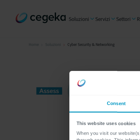
Soluzioni
Servizi
Settori
R
Home
Soluzioni
Cyber Security & Networking
Consent
This website uses cookies
When you visit our website(s)
through cookies. This inform