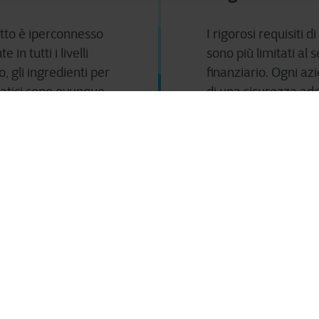
tutto è iperconnesso
I rigorosi requisiti 
 in tutti i livelli
sono più limitati al 
, gli ingredienti per
finanziario. Ogni a
matici sono ovunque.
di una sicurezza ad
normative più string
gitali
Crescente risch
 diventa sempre più
Le reti criminali or
tende a diverse
equipaggiate e sem
 Le attività di
professionali. Le tue
entano la necessità
sicurezza devono ess
 di sicurezza e
attacchi informatici
i.
frequenti.