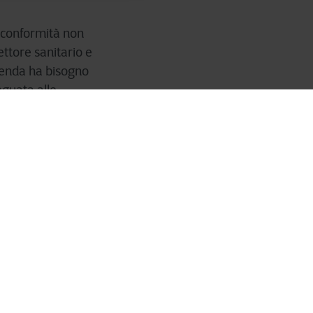
di conformità non
settore sanitario e
zienda ha bisogno
eguata alle
enti.
io di attacchi
ganizzate sono ben
pre più
 misure di
ere all'altezza di
 ormai molto