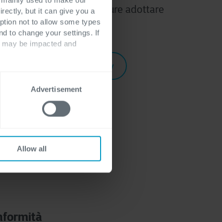
o efficiente e quali misure adottare
rectly, but it can give you a
ption not to allow some types
nte i rischi?
nd to change your settings. If
ts may be impacted and
utte le soluzioni di Cyber Security
Advertisement
empre più
urity
Allow all
nformità